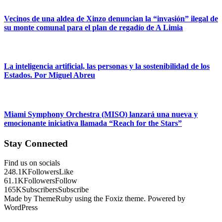
Vecinos de una aldea de Xinzo denuncian la “invasión” ilegal de
su monte comunal para el plan de regadío de A Limia
La inteligencia artificial, las personas y la sostenibilidad de los
Estados. Por Miguel Abreu
Miami Symphony Orchestra (MISO) lanzará una nueva y
emocionante iniciativa llamada “Reach for the Stars”
Stay Connected
Find us on socials
248.1K
Followers
Like
61.1K
Followers
Follow
165K
Subscribers
Subscribe
Made by ThemeRuby using the Foxiz theme. Powered by
WordPress