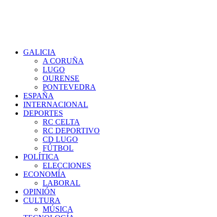
GALICIA
A CORUÑA
LUGO
OURENSE
PONTEVEDRA
ESPAÑA
INTERNACIONAL
DEPORTES
RC CELTA
RC DEPORTIVO
CD LUGO
FÚTBOL
POLÍTICA
ELECCIONES
ECONOMÍA
LABORAL
OPINIÓN
CULTURA
MÚSICA