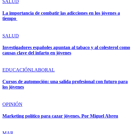
SALUD
La importancia de combatir las adicciones en los jóvenes a
tiempo
SALUD
Investigadores españoles apuntan al tabaco y al colesterol como
causas clave del infarto en jóvenes
EDUCACIÓN
LABORAL
Cursos de automoción: una salida profesional con futuro para
los jóvenes
OPINIÓN
Marketing político para cazar jóvenes. Por Miguel Abreu
MAR