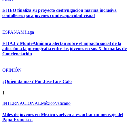
El IEO finaliza su proyecto dedivulgación marina inclusiva
contalleres para jóvenes condiscapacidad visual
ESPAÑA
Málaga
El IAJ y MonteAlminara alertan sobre el impacto social de la
adicción a la pornografía entre los jóvenes en sus X Jornadas de
Concienciación
OPINIÓN
¿Quién da más? Por José Luis Calo
1
INTERNACIONAL
México
Vaticano
Miles de jóvenes en México vuelven a escuchar un mensaje del
Papa Francisco