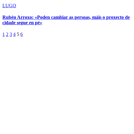
LUGO
Rubén Arroxo: «Poden cambiar as persoas, máis o proxecto de
cidade segue en pé»
1
2
3
4
5
6