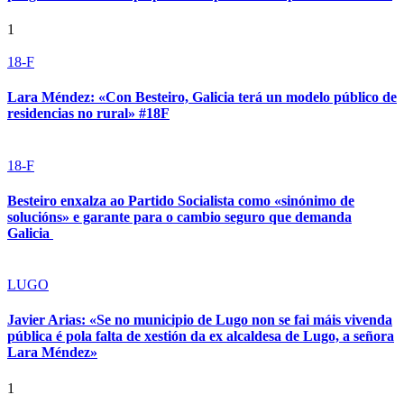
1
18-F
Lara Méndez: «Con Besteiro, Galicia terá un modelo público de
residencias no rural» #18F
18-F
Besteiro enxalza ao Partido Socialista como «sinónimo de
solucións» e garante para o cambio seguro que demanda
Galicia
LUGO
Javier Arias: «Se no municipio de Lugo non se fai máis vivenda
pública é pola falta de xestión da ex alcaldesa de Lugo, a señora
Lara Méndez»
1