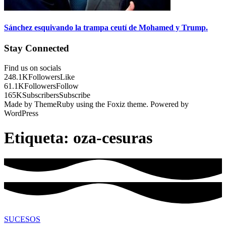
Sánchez esquivando la trampa ceutí de Mohamed y Trump.
Stay Connected
Find us on socials
248.1K
Followers
Like
61.1K
Followers
Follow
165K
Subscribers
Subscribe
Made by ThemeRuby using the Foxiz theme. Powered by
WordPress
Etiqueta:
oza-cesuras
SUCESOS