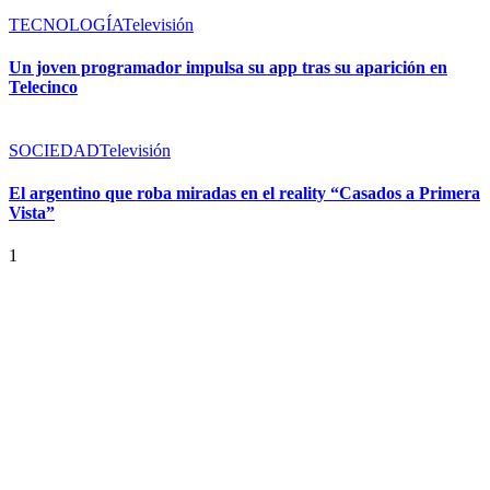
TECNOLOGÍA
Televisión
Un joven programador impulsa su app tras su aparición en
Telecinco
SOCIEDAD
Televisión
El argentino que roba miradas en el reality “Casados a Primera
Vista”
1