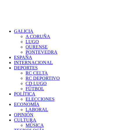
GALICIA
A CORUÑA
LUGO
OURENSE
PONTEVEDRA
ESPAÑA
INTERNACIONAL
DEPORTES
RC CELTA
RC DEPORTIVO
CD LUGO
FÚTBOL
POLÍTICA
ELECCIONES
ECONOMÍA
LABORAL
OPINIÓN
CULTURA
MÚSICA