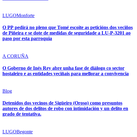
LUGO
Monforte
O PP pedirá no pleno que Tomé escoite as peticións dos veciños
de Piñeira e se dote de medidas de seguridade a LU-P-3201 ao
paso por esta parroquia
A CORUÑA
O Goberno de Inés Rey abre unha fase de diálogo co sector
hostaleiro e as entidades veciñais para mellorar a convivencia
Blog
Detenidos dos vecinos de Sigüeiro (Oroso) como presuntos
autores de dos delitos de robo con intimidación y un delito en
grado de tentativa.
LUGO
Begonte