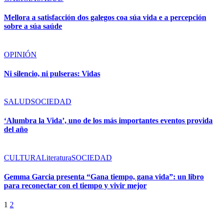
Mellora a satisfacción dos galegos coa súa vida e a percepción
sobre a súa saúde
OPINIÓN
Ni silencio, ni pulseras: Vidas
SALUD
SOCIEDAD
‘Alumbra la Vida’, uno de los más importantes eventos provida
del año
CULTURA
Literatura
SOCIEDAD
Gemma Garcia presenta “Gana tiempo, gana vida”: un libro
para reconectar con el tiempo y vivir mejor
1
2