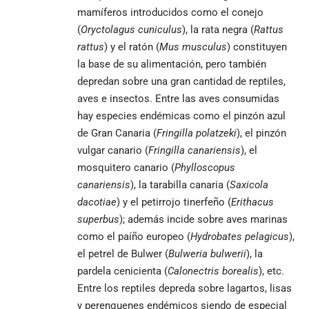
mamíferos introducidos como el conejo
(
Oryctolagus cuniculus
), la rata negra (
Rattus
rattus
) y el ratón (
Mus musculus
) constituyen
la base de su alimentación, pero también
depredan sobre una gran cantidad de reptiles,
aves e insectos. Entre las aves consumidas
hay especies endémicas como el pinzón azul
de Gran Canaria (
Fringilla polatzeki
), el pinzón
vulgar canario (
Fringilla canariensis
), el
mosquitero canario (
Phylloscopus
canariensis
), la tarabilla canaria (
Saxicola
dacotiae
) y el petirrojo tinerfeño (
Erithacus
superbus
); además incide sobre aves marinas
como el paíño europeo (
Hydrobates pelagicus
),
el petrel de Bulwer (
Bulweria bulwerii
), la
pardela cenicienta (
Calonectris borealis
), etc.
Entre los reptiles depreda sobre lagartos, lisas
y perenquenes endémicos siendo de especial