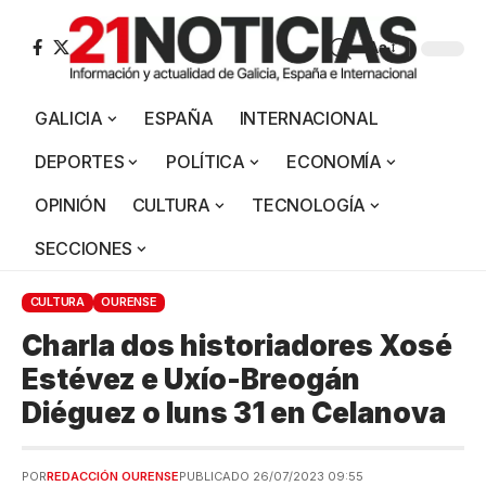
Aa
GALICIA
ESPAÑA
INTERNACIONAL
DEPORTES
POLÍTICA
ECONOMÍA
OPINIÓN
CULTURA
TECNOLOGÍA
SECCIONES
CULTURA
OURENSE
Charla dos historiadores Xosé
Estévez e Uxío-Breogán
Diéguez o luns 31 en Celanova
POR
REDACCIÓN OURENSE
PUBLICADO 26/07/2023 09:55