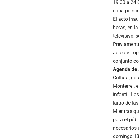
19.30 a 24.0
copa person
El acto inau
horas, en la
televisivo,
Previamente 
acto de imp
conjunto con
Agenda de 
Cultura, ga
Monterrei, e
infantil. La
largo de las
Mientras qu
para el púb
necesarios 
domingo 13 