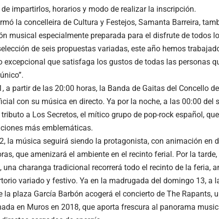
e impartirlos, horarios y modo de realizar la inscripción.
rmó la concelleira de Cultura y Festejos, Samanta Barreira, ta
n musical especialmente preparada para el disfrute de todos l
elección de seis propuestas variadas, este año hemos trabajad
io excepcional que satisfaga los gustos de todas las personas
único”.
1, a partir de las 20:00 horas, la Banda de Gaitas del Concello d
icial con su música en directo. Ya por la noche, a las 00:00 del 
tributo a Los Secretos, el mítico grupo de pop-rock español, que
nciones más emblemáticas.
2, la música seguirá siendo la protagonista, con animación en di
ras, que amenizará el ambiente en el recinto ferial. Por la tarde, 
 una charanga tradicional recorrerá todo el recinto de la feria,
torio variado y festivo. Ya en la madrugada del domingo 13, a la
e la plaza García Barbón acogerá el concierto de The Rapants, 
ada en Muros en 2018, que aporta frescura al panorama music