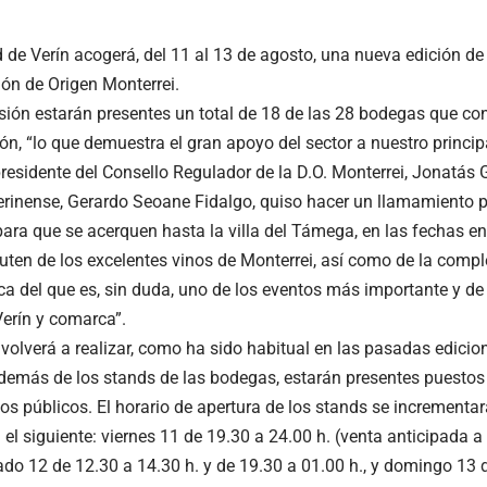
 de Verín acogerá, del 11 al 13 de agosto, una nueva edición de l
n de Origen Monterrei.
sión estarán presentes un total de 18 de las 28 bodegas que co
, “lo que demuestra el gran apoyo del sector a nuestro principal
presidente del Consello Regulador de la D.O. Monterrei, Jonatás 
verinense, Gerardo Seoane Fidalgo, quiso hacer un llamamiento 
para que se acerquen hasta la villa del Támega, en las fechas en
ruten de los excelentes vinos de Monterrei, así como de la comple
a del que es, sin duda, uno de los eventos más importante y de
Verín y comarca”.
 volverá a realizar, como ha sido habitual en las pasadas edicion
emás de los stands de las bodegas, estarán presentes puesto
los públicos. El horario de apertura de los stands se incrementa
 el siguiente: viernes 11 de 19.30 a 24.00 h. (venta anticipada a 
ado 12 de 12.30 a 14.30 h. y de 19.30 a 01.00 h., y domingo 13 