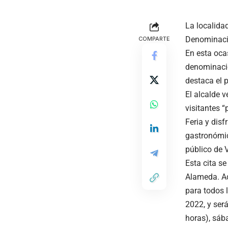
La localidad
Denominació
COMPARTE
En esta oca
denominación
destaca el 
El alcalde 
visitantes “
Feria y disf
gastronómic
público de 
Esta cita se
Alameda. Ad
para todos 
2022, y será
horas), sáb