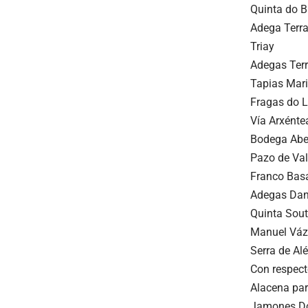
Quinta do B
Adega Terra
Triay
Adegas Ter
Tapias Mar
Fragas do L
Vía Arxénte
Bodega Abe
Pazo de Val
Franco Bas
Adegas Dan
Quinta Sout
Manuel Vázq
Serra de Al
Con respect
Alacena par
Jamones Don