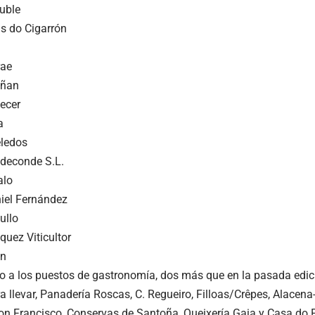
uble
s do Cigarrón
rae
iñan
ecer
a
ledos
deconde S.L.
alo
iel Fernández
ullo
uez Viticultor
én
o a los puestos de gastronomía, dos más que en la pasada edic
a llevar, Panadería Roscas, C. Regueiro, Filloas/Crêpes, Alacen
 Francisco, Conservas de Santoña, Queixería Gaia y Casa do 