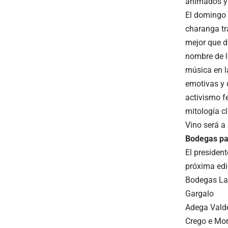
animados y 
El domingo 
charanga tra
mejor que d
nombre de l
música en l
emotivas y 
activismo fe
mitología cl
Vino será a
Bodegas par
El presiden
próxima edic
Bodegas La
Gargalo
Adega Valde
Crego e Mon