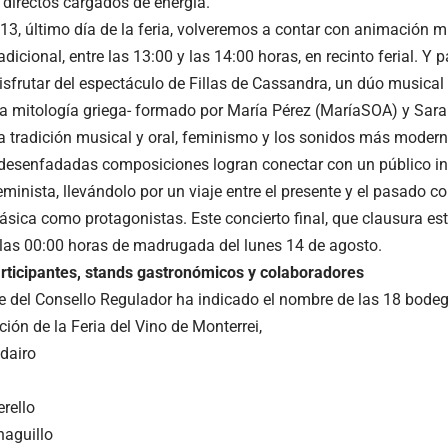
directos cargados de energía.
13, último día de la feria, volveremos a contar con animación 
dicional, entre las 13:00 y las 14:00 horas, en recinto ferial. Y p
isfrutar del espectáculo de Fillas de Cassandra, un dúo musical
a mitología griega- formado por María Pérez (MaríaSOA) y Sara
a tradición musical y oral, feminismo y los sonidos más moder
desenfadadas composiciones logran conectar con un público in
minista, llevándolo por un viaje entre el presente y el pasado co
ásica como protagonistas. Este concierto final, que clausura est
 las 00:00 horas de madrugada del lunes 14 de agosto.
ticipantes, stands gastronómicos y colaboradores
te del Consello Regulador ha indicado el nombre de las 18 bodeg
ión de la Feria del Vino de Monterrei,
dairo
rello
aguillo