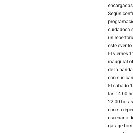
encargadas d
Según confi
programació
cuidadosa s
un repertor
este evento 
El viernes 1
inaugural of
de la banda 
con sus ca
El sábado 1
las 14:00 ho
22:00 horas,
con su reper
escenario d
garage form