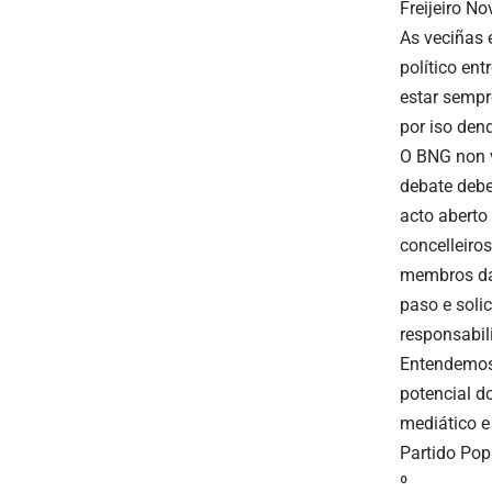
Freijeiro N
As veciñas 
político en
estar sempre
por iso den
O BNG non v
debate debe
acto aberto
concelleiro
membros da 
paso e solic
responsabil
Entendemos 
potencial do
mediático e
Partido Pop
º