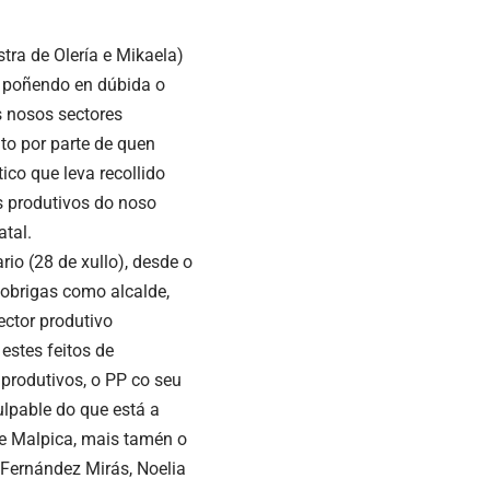
tra de Olería e Mikaela)
, poñendo en dúbida o
s nosos sectores
to por parte de quen
ico que leva recollido
s produtivos do noso
tal.
rio (28 de xullo), desde o
brigas como alcalde,
ector produtivo
estes feitos de
produtivos, o PP co seu
ulpable do que está a
de Malpica, mais tamén o
 Fernández Mirás, Noelia