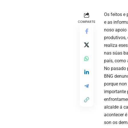
Os feitos e
e as inform
COMPARTE
noso apoio 
produtivos,
realiza eses
nas súas ba
país, como 
No pasado p
BNG denunc
porque non 
importante 
enfrontamen
alcalde á c
acontecer é
son os dema