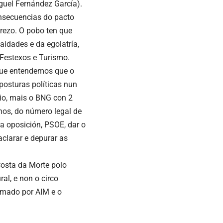
guel Fernández García).
onsecuencias do pacto
prezo. O pobo ten que
aidades e da egolatría,
 Festexos e Turismo.
 que entendemos que o
posturas políticas nun
rio, mais o BNG con 2
enos, do número legal de
a oposición, PSOE, dar o
aclarar e depurar as
Costa da Morte polo
al, e non o circo
ormado por AIM e o