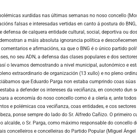
 polémicas xurdidas nas últimas semanas no noso concello (Mos
acións falsas e interesadas vertidas en canto á postura do BNG
e defensa de calquera entidade cultural, social, deportiva ou do
 demostran a máis absoluta ignorancia política e descoñecemen
 comentarios e afirmacións, xa que o BNG é o único partido polít
ses, no seu ADN, a defensa das clases populares e dos sectore
así o levamos demostrando a nivel municipal, autonómico e esta
leno extraordinario de organización (13 xullo) e no pleno ordina
iábamos que Eduardo Parga non estaba cumprindo coas súas o
estaba a defender os intereses da veciñanza, en concreto dun s
para a economía do noso concello como é a olería e, ante todos 
tos e polémicas coa veciñanza, coas entidades, e cos sectores 
abeza, ponse sempre do lado do Sr. Alfredo Cañizo. O primeiro c
 o alcalde, o Sr. Parga, como máximo responsable do concello 
is concelleiros e concelleiras do Partido Popular (Miguel Ángel