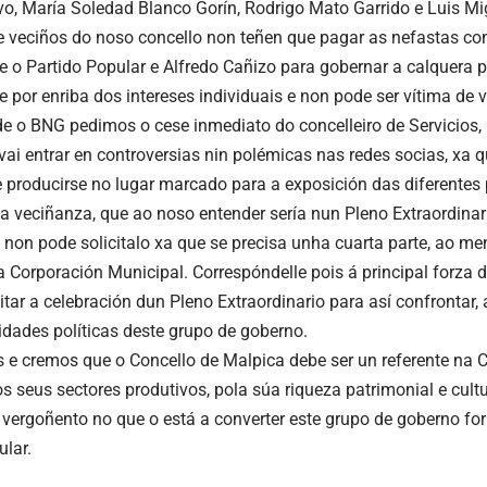
ovo, María Soledad Blanco Gorín, Rodrigo Mato Garrido e Luis Mi
e veciños do noso concello non teñen que pagar as nefastas c
tre o Partido Popular e Alfredo Cañizo para gobernar a calquera 
 por enriba dos intereses individuais e non pode ser vítima de v
de o BNG pedimos o cese inmediato do concelleiro de Servicios,
ai entrar en controversias nin polémicas nas redes socias, xa
 producirse no lugar marcado para a exposición das diferentes 
 a veciñanza, que ao noso entender sería nun Pleno Extraordina
s non pode solicitalo xa que se precisa unha cuarta parte, ao m
Corporación Municipal. Correspóndelle pois á principal forza d
itar a celebración dun Pleno Extraordinario para así confrontar, 
idades políticas deste grupo de goberno.
e cremos que o Concello de Malpica debe ser un referente na 
s seus sectores produtivos, pola súa riqueza patrimonial e cultur
 vergoñento no que o está a converter este grupo de goberno f
ular.