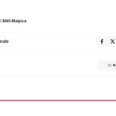
S
BNG Malpica
culo
N