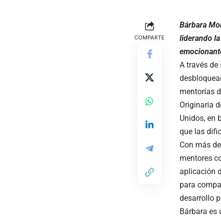
Bárbara Mor
liderando l
COMPARTE
emocionante
A través de
desbloquean
mentorías d
Originaria 
Unidos, en 
que las difi
Con más de 
mentores co
aplicación 
para compar
desarrollo 
Bárbara es 