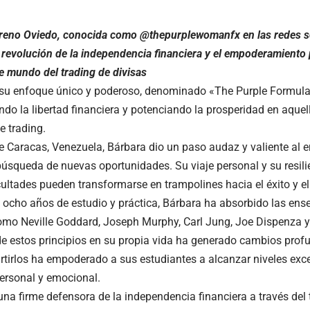
eno Oviedo, conocida como @thepurplewomanfx en las redes so
a revolución de la independencia financiera y el empoderamiento 
 mundo del trading de divisas
 su enfoque único y poderoso, denominado «The Purple Formula
do la libertad financiera y potenciando la prosperidad en aque
e trading.
de Caracas, Venezuela, Bárbara dio un paso audaz y valiente al 
búsqueda de nuevas oportunidades. Su viaje personal y su resi
cultades pueden transformarse en trampolines hacia el éxito y el
ocho años de estudio y práctica, Bárbara ha absorbido las en
mo Neville Goddard, Joseph Murphy, Carl Jung, Joe Dispenza y 
de estos principios en su propia vida ha generado cambios prof
tirlos ha empoderado a sus estudiantes a alcanzar niveles exc
personal y emocional.
una firme defensora de la independencia financiera a través del 