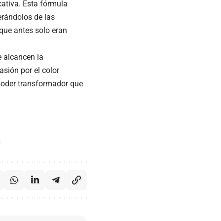
cativa. Esta fórmula
erándolos de las
que antes solo eran
e alcancen la
asión por el color
l poder transformador que
g