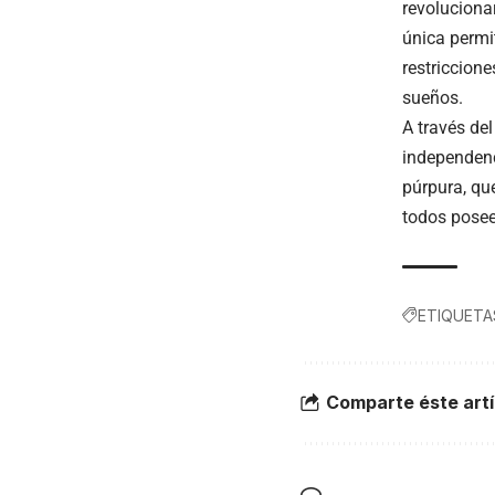
revoluciona
única permi
restriccion
sueños.
A través de
independenc
púrpura, que
todos posee
ETIQUETA
Comparte éste artí