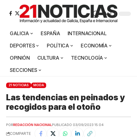
Aa
GALICIA
ESPAÑA
INTERNACIONAL
DEPORTES
POLÍTICA
ECONOMÍA
OPINIÓN
CULTURA
TECNOLOGÍA
SECCIONES
21 NOTICIAS
MODA
Las tendencias en peinados y
recogidos para el otoño
POR
REDACCIÓN NACIONAL
PUBLICADO 03/09/2023 15:04
COMPARTE