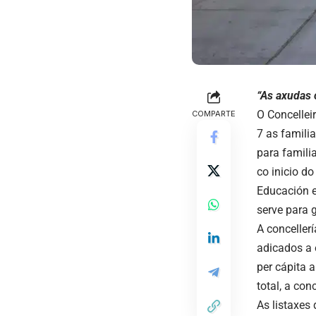
“As axudas 
O Concellei
COMPARTE
7 as familia
para famili
co inicio do
Educación e
serve para 
A conceller
adicados a 
per cápita 
total, a co
As listaxes