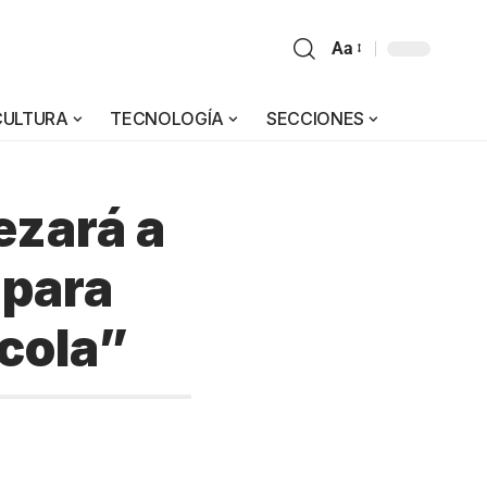
Aa
CULTURA
TECNOLOGÍA
SECCIONES
ezará a
 para
scola”