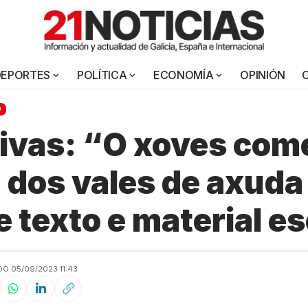
DEPORTES
POLÍTICA
ECONOMÍA
OPINIÓN
O
Rivas: “O xoves com
 dos vales de axuda
e texto e material e
O 05/09/2023 11:43