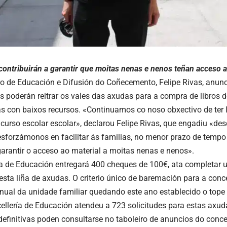
contribuirán a garantir que moitas nenas e nenos teñan acceso a
ro de Educación e Difusión do Coñecemento, Felipe Rivas, anunc
s poderán reitrar os vales das axudas para a compra de libros de
as con baixos recursos. «Continuamos co noso obxectivo de ter 
 curso escolar
escolar», declarou Felipe Rivas, que engadiu «des
sforzámonos en facilitar ás familias, no menor prazo de tempo
garantir o acceso ao material a moitas nenas e nenos».
ía de Educación entregará 400 cheques de 100€, ata completar u
esta liña de axudas. O criterio único de baremación para a con
anual da unidade familiar quedando este ano establecido o top
ncellería de Educación atendeu a 723 solicitudes para estas axud
 definitivas poden consultarse no taboleiro de anuncios do conce