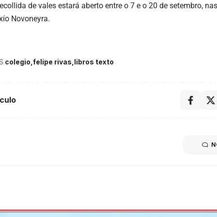
ecollida de vales estará aberto entre o 7 e o 20 de setembro, na
xío Novoneyra.
S
colegio
felipe rivas
libros texto
culo
N