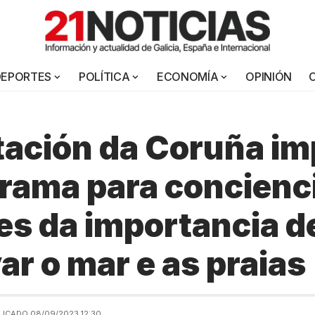
DEPORTES
POLÍTICA
ECONOMÍA
OPINIÓN
ación da Coruña im
rama para concienc
es da importancia d
ar o mar e as praias
LICADO 08/09/2023 12:30