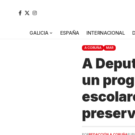
GALICIA
ESPAÑA
INTERNACIONAL
A CORUÑA
MAR
A Deput
un prog
escolar
preserv
POR
REDACCIÓN A CORUÑA
PUB