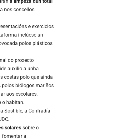
farán
a limpeza dun total
ca nos concellos
esentacións e exercicios
ataforma inclúese un
ovocada polos plásticos
nal do proxecto
ide auxilio a unha
s costas polo que aínda
s polos biólogos mariños
ar aos escolares,
 o habitan.
a Sostible, a Confradía
 UDC.
es solares
sobre o
a fomentar a