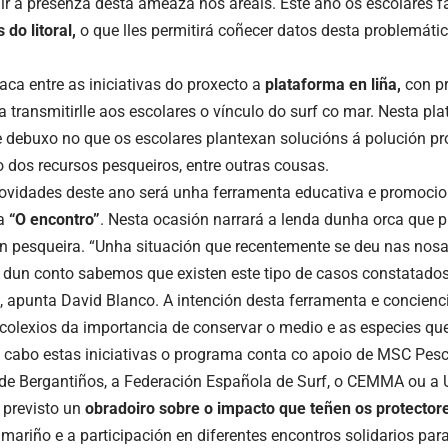
ír a presenza desta ameaza nos areais. Este ano os escolares 
 do litoral,
o que lles permitirá coñecer datos desta problemáti
aca entre as iniciativas do proxecto a
plataforma en liña,
con pr
a transmitirlle aos escolares o vínculo do surf co mar. Nesta pl
 debuxo no que os escolares plantexan solucións á polución pr
 dos recursos pesqueiros, entre outras cousas.
ovidades deste ano será unha ferramenta educativa e promocio
a
“O encontro”
. Nesta ocasión narrará a lenda dunha orca que p
 pesqueira. “Unha situación que recentemente se deu nas nosa
a dun conto sabemos que existen este tipo de casos constatado
apunta David Blanco. A intención desta ferramenta e concienci
 colexios da importancia de conservar o medio e as especies que
a cabo estas iniciativas o programa conta co apoio de MSC Pesc
de Bergantiños, a Federación Española de Surf, o CEMMA ou a
 previsto un
obradoiro sobre o impacto que teñen os protector
mariño e a participación en diferentes encontros solidarios par