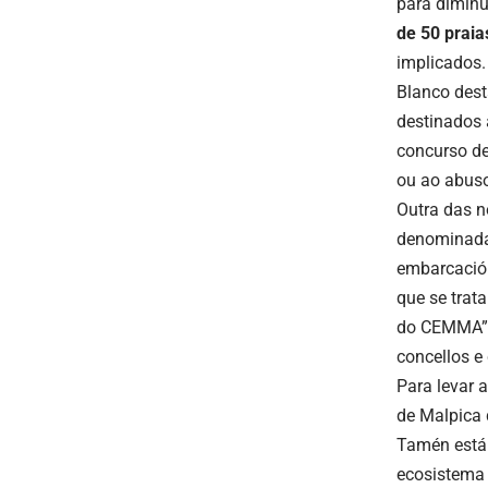
para diminu
de 50 praias
implicados.
Blanco dest
destinados 
concurso de
ou ao abuso
Outra das n
denominad
embarcación
que se trat
do CEMMA”, 
concellos e
Para levar 
de Malpica 
Tamén está
ecosistema 