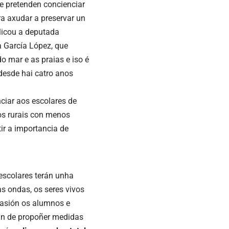
 e pretenden concienciar
a axudar a preservar un
licou a deputada
 García López, que
 mar e as praias e iso é
desde hai catro anos
ciar aos escolares de
los rurais con menos
ir a importancia de
escolares terán unha
s ondas, os seres vivos
casión os alumnos e
fin de propoñer medidas