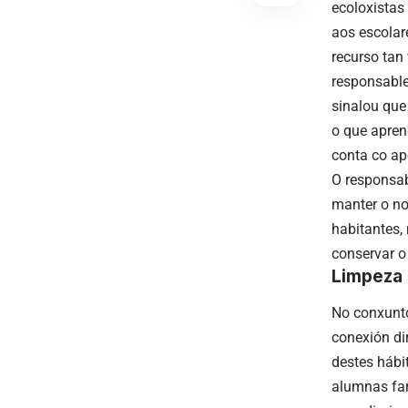
ecoloxistas
aos escolar
recurso tan
responsable
sinalou que
o que apren
conta co ap
O responsab
manter o no
habitantes,
conservar o
Limpeza 
No conxunt
conexión di
destes hábi
alumnas far