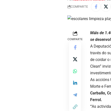
COMPARTE
Máis de 1.4
se desenvol
COMPARTE
A Deputació
través do su
de coidar o
Clean” invi
investiment
As accións 
Morte e Fer
Carballo, C
Ferrol.
“
As activid