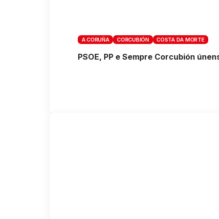
A CORUÑA
CORCUBIÓN
COSTA DA MORTE
PSOE, PP e Sempre Corcubión únense