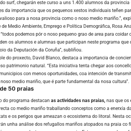
 do surf, chegarán este curso a uns 1.400 alumnos da provincia
es da importancia que os pequenos xestos individuais teñen par
 valioso para a nosa provincia como o noso medio mariño.”, exp
 de Medio Ambiente, Emprego e Política Demográfica, Rosa Ana
 “todos podemos pór o noso pequeno grao de area para coidar do
den os alumnos e alumnas que participan neste programa que 
oio da Deputación da Coruña”, subliñou.
le do proxecto, David Blanco, destaca a importancia de concien
so patrimonio natural. “Esta iniciativa tenta chegar aos concel
 municipios con menos oportunidades, coa intención de transmit
 noso medio mariño, que é parte fundamental da nosa cultura”.
de 50 praias
o do programa destacan
as actividades nas praias,
nas que os 
recta co medio mariño traballando conceptos como a enerxía da
tats e os perigos que ameazan o ecosistema do litoral. Nesta o
án unha análise dos refugallos mariños atopados na praia co 