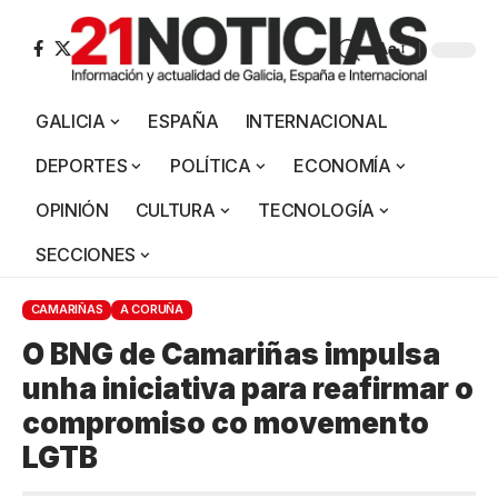
Aa
GALICIA
ESPAÑA
INTERNACIONAL
DEPORTES
POLÍTICA
ECONOMÍA
OPINIÓN
CULTURA
TECNOLOGÍA
SECCIONES
CAMARIÑAS
A CORUÑA
O BNG de Camariñas impulsa
unha iniciativa para reafirmar o
compromiso co movemento
LGTB