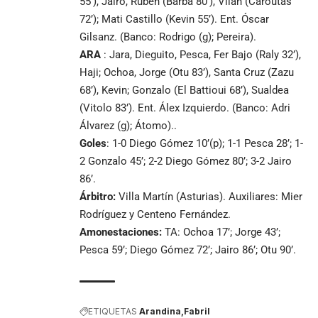
55’), Jairo, Rubén (Barba 80’), Vilán (Caroutas
72’); Mati Castillo (Kevin 55’). Ent. Óscar
Gilsanz. (Banco: Rodrigo (g); Pereira).
ARA
: Jara, Dieguito, Pesca, Fer Bajo (Raly 32’),
Haji; Ochoa, Jorge (Otu 83’), Santa Cruz (Zazu
68’), Kevin; Gonzalo (El Battioui 68’), Sualdea
(Vitolo 83’). Ent. Álex Izquierdo. (Banco: Adri
Álvarez (g); Átomo)..
Goles
: 1-0 Diego Gómez 10’(p); 1-1 Pesca 28’; 1-
2 Gonzalo 45’; 2-2 Diego Gómez 80’; 3-2 Jairo
86’.
Árbitro:
Villa Martín (Asturias). Auxiliares: Mier
Rodríguez y Centeno Fernández.
Amonestaciones:
TA: Ochoa 17’; Jorge 43’;
Pesca 59’; Diego Gómez 72’; Jairo 86’; Otu 90’.
ETIQUETAS
Arandina
Fabril