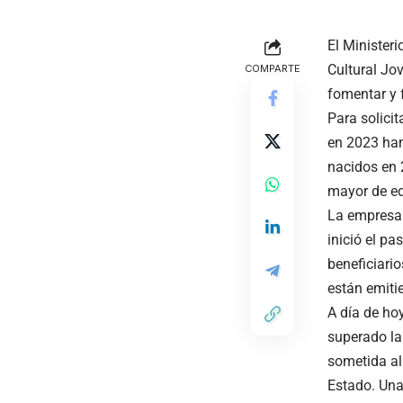
El Ministeri
Cultural Jov
COMPARTE
fomentar y 
Para solici
en 2023 han 
nacidos en 
mayor de ed
La empresa 
inició el pa
beneficiari
están emitie
A día de ho
superado la 
sometida al
Estado. Una