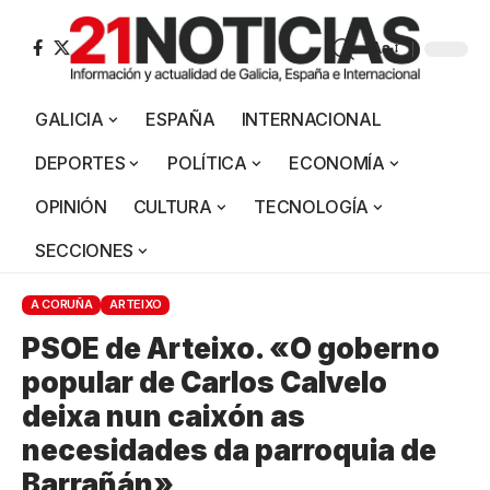
Aa
GALICIA
ESPAÑA
INTERNACIONAL
DEPORTES
POLÍTICA
ECONOMÍA
OPINIÓN
CULTURA
TECNOLOGÍA
SECCIONES
A CORUÑA
ARTEIXO
PSOE de Arteixo. «O goberno
popular de Carlos Calvelo
deixa nun caixón as
necesidades da parroquia de
Barrañán»