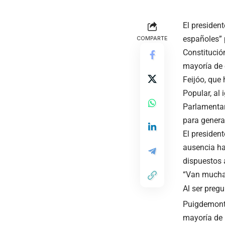
El presiden
españoles” 
COMPARTE
Constitució
mayoría de 
Feijóo, que 
Popular, al
Parlamentar
para genera
El presiden
ausencia ha
dispuestos 
“Van muchas
Al ser pregu
Puigdemont,
mayoría de 