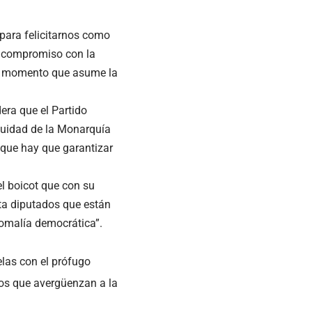
“para felicitarnos como
u compromiso con la
el momento que asume la
dera que el Partido
inuidad de la Monarquía
que hay que garantizar
l boicot que con su
nta diputados que están
nomalía democrática”.
elas con el prófugo
os que avergüenzan a la