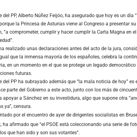
te del PP, Alberto Núñez Feijóo, ha asegurado que hoy es un día 
porque la Princesa de Asturias viene al Congreso a presentar s
n, “a comprometer, cumplir y hacer cumplir la Carta Magna en 
edad”.
ha realizado unas declaraciones antes del acto de la jura, consi
 igual que la inmensa mayoría de los españoles, celebra la cont
ia, en un momento en el que se protege un legado democrático 
ciones futuras.
te del PP ha subrayado además que “la mala noticia de hoy” es e
ce parte del Gobierno a este acto, junto con los más de cincue
a apoyar a Sánchez en su investidura, algo que supone otra “a
 ya”, censura.
ntado por el encuentro de ayer de dirigentes socialistas en Brus
 ha afirmado que “el PSOE está coleccionando una serie de fot
los que han sido y son sus votantes”.