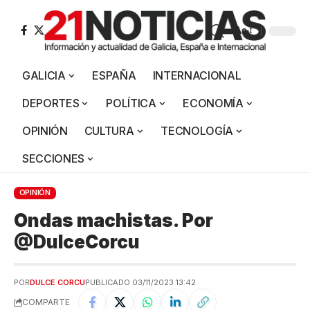
Aa
GALICIA
ESPAÑA
INTERNACIONAL
DEPORTES
POLÍTICA
ECONOMÍA
OPINIÓN
CULTURA
TECNOLOGÍA
SECCIONES
OPINIÓN
Ondas machistas. Por
@DulceCorcu
POR
DULCE CORCU
PUBLICADO 03/11/2023 13:42
COMPARTE