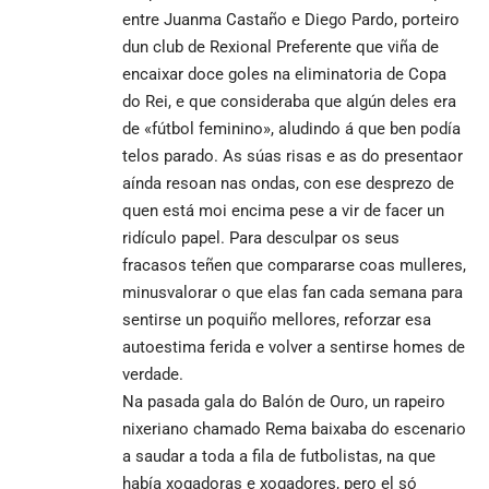
entre Juanma Castaño e Diego Pardo, porteiro
dun club de Rexional Preferente que viña de
encaixar doce goles na eliminatoria de Copa
do Rei, e que consideraba que algún deles era
de «fútbol feminino», aludindo á que ben podía
telos parado. As súas risas e as do presentaor
aínda resoan nas ondas, con ese desprezo de
quen está moi encima pese a vir de facer un
ridículo papel. Para desculpar os seus
fracasos teñen que compararse coas mulleres,
minusvalorar o que elas fan cada semana para
sentirse un poquiño mellores, reforzar esa
autoestima ferida e volver a sentirse homes de
verdade.
Na pasada gala do Balón de Ouro, un rapeiro
nixeriano chamado Rema baixaba do escenario
a saudar a toda a fila de futbolistas, na que
había xogadoras e xogadores, pero el só