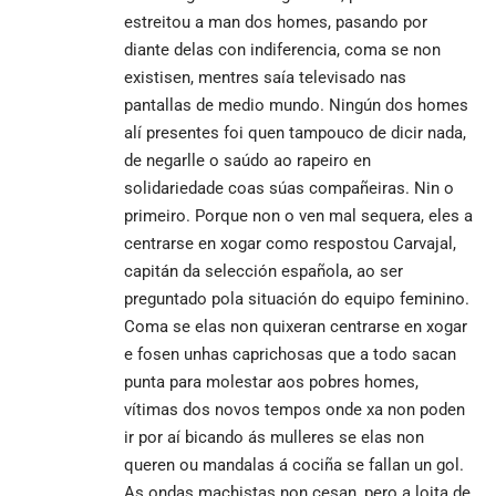
estreitou a man dos homes, pasando por
diante delas con indiferencia, coma se non
existisen, mentres saía televisado nas
pantallas de medio mundo. Ningún dos homes
alí presentes foi quen tampouco de dicir nada,
de negarlle o saúdo ao rapeiro en
solidariedade coas súas compañeiras. Nin o
primeiro. Porque non o ven mal sequera, eles a
centrarse en xogar como respostou Carvajal,
capitán da selección española, ao ser
preguntado pola situación do equipo feminino.
Coma se elas non quixeran centrarse en xogar
e fosen unhas caprichosas que a todo sacan
punta para molestar aos pobres homes,
vítimas dos novos tempos onde xa non poden
ir por aí bicando ás mulleres se elas non
queren ou mandalas á cociña se fallan un gol.
As ondas machistas non cesan, pero a loita de