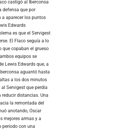
aco castigó al Iberconsa
na defensa que por
 a aparecer los puntos
Lewis Edwards
blema es que el Servigest
rse. El Flaco seguía a lo
o que copaban el grueso
e ambos equipos se
 de Lewis Edwards que, a
l Iberconsa aguantó hasta
 faltas a los dos minutos
 al Servigest que perdía
 reducir distancias. Una
 hacia la remontada del
inuó anotando, Oscar
us mejores armas y a
o período con una