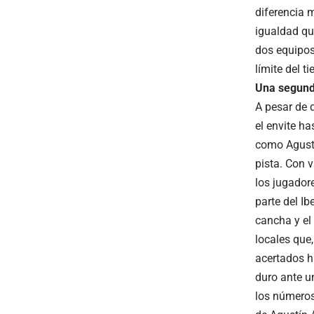
diferencia 
igualdad qu
dos equipos
límite del 
Una segund
A pesar de 
el envite ha
como Agustí
pista. Con 
los jugador
parte del I
cancha y el
locales que,
acertados hi
duro ante u
los números