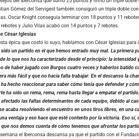
Alejos del Iberconsa que sumó 25 puntos y firmó un triple doble
istian Gómez del Servigest también consiguió un triple doble con
ias. Oscar Knight conseguía terminar con 18 puntos y 11 rebot
 rebotes y Julio Vilas acabó con 14 puntos y 7 rebotes.
de César Iglesias
esta épica que costó lo suyo, hablamos con César Iglesias para 
 sido un partido en el que hemos entrado muy mal. La primera par
de lo que nos ha caracterizado desde el principio: la intensidad 
cho de haber jugado con Burgos cuatro veces y haberlos batido c
ra más fácil y que no hacía falta trabajar. En el descanso la cha
e ha hecho reaccionar para saber cómo tenía que defender y cómo 
te ha sido un rema, rema, rema hasta llegar a empatar el partido
 afectado las faltas determinantes de cada equipo, debido al cast
 se acaba resolviendo el encuentro en unos tiros libres, en una c
na ventaja y eso hace que esté contento por la victoria. Eso sí,
 que nos demos cuenta de cómo tenemos que afrontar los parti
semana el Iberconsa descansa ya que el partido con el Fundaci