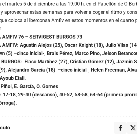
á el martes 5 de diciembre a las 19:00 h. en el Pabellón de O Be
 y aprovechar estas semanas para volver a coger el ritmo y conso
ue coloca al Iberconsa Amfiv en estos momentos en el cuarto p
n.
 AMFIV 76 – SERVIGEST BURGOS 73
 AMFIV
: Agustín Alejos (25), Oscar Knight (18), Julio Vilas (1
 (5) –cinco inicial-, Brais Pérez, Marco Pino, Jeison Betancou
T BURGOS
:
Flaco Martínez (27), Cristian Gómez (12), Jazmín Sa
9), Alejandro García (18)
–cinco inicial-, Helen Freeman, Álva
 Ayoub Etali.
 Piñol, E. García, O. Gornes
: 17-18, 29-40 (descanso), 40-52, 58-58, 64-64 (primera prórro
órroga).
culo