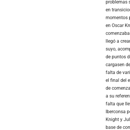
problemas s
en transici
momentos pa
en Oscar Kn
comenzaban 
llegó a cre
suyo, acomp
de puntos d
cargasen de
falta de var
el final del
de comenzar
a su refere
falta que ll
Iberconsa p
Knight y Ju
base de con