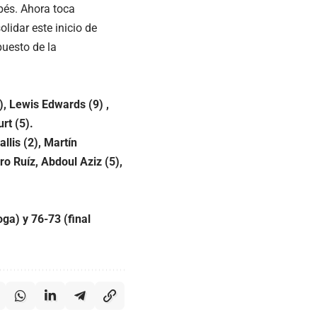
rbés. Ahora toca
lidar este inicio de
uesto de la
4), Lewis Edwards (9) ,
rt (5).
llis (2), Martín
ro Ruíz, Abdoul Aziz (5),
ga) y 76-73 (final