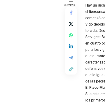
Hay un dich
COMPARTE
el Ibercons
comenzó con
Vigo debido
torcida. De
Servigest B
en cuatro o
para los vig
que durante
caracteriza
defensivos q
que la igua
de las peor
El Flaco Ma
Si a esta e
los primeros