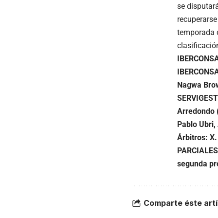
se disputar
recuperarse
temporada q
clasificació
IBERCONSA
IBERCONSA
Nagwa Brown
SERVIGES
Arredondo (
Pablo Ubri,
Árbitros: X.
PARCIALES
segunda pr
Comparte éste artí