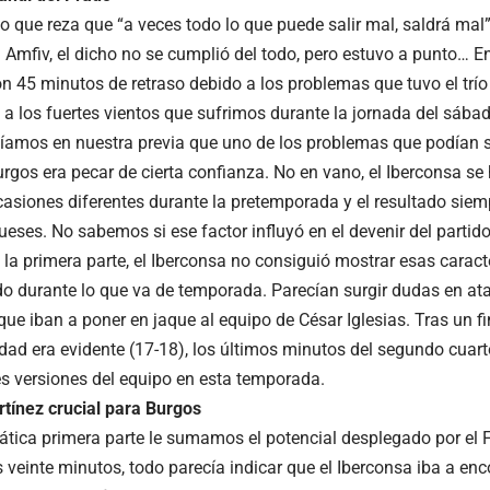
o que reza que “a veces todo lo que puede salir mal, saldrá mal
a Amfiv, el dicho no se cumplió del todo, pero estuvo a punto… E
 45 minutos de retraso debido a los problemas que tuvo el trío a
 a los fuertes vientos que sufrimos durante la jornada del sáb
cíamos en nuestra previa que uno de los problemas que podían su
urgos era pecar de cierta confianza. No en vano, el Iberconsa se
casiones diferentes durante la pretemporada y el resultado siem
ueses. No sabemos si ese factor influyó en el devenir del partido.
 la primera parte, el Iberconsa no consiguió mostrar esas caract
do durante lo que va de temporada. Parecían surgir dudas en ata
ue iban a poner en jaque al equipo de César Iglesias. Tras un fi
ldad era evidente (17-18), los últimos minutos del segundo cuart
es versiones del equipo en esta temporada.
rtínez crucial para Burgos
rrática primera parte le sumamos el potencial desplegado por el 
 veinte minutos, todo parecía indicar que el Iberconsa iba a enc