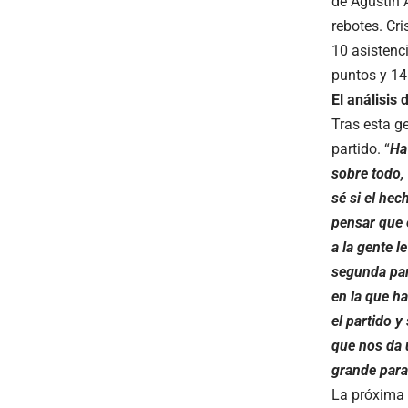
de Agustín 
rebotes. Cr
10 asistenc
puntos y 14
El análisis 
Tras esta g
partido. “
Ha
sobre todo, 
sé si el he
pensar que e
a la gente l
segunda par
en la que ha
el partido y
que nos da u
grande para
La próxima 