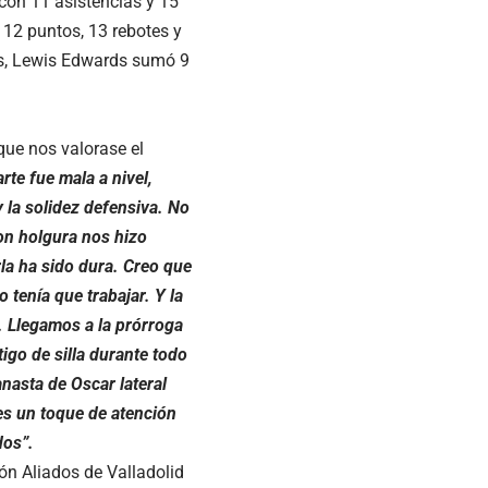
 con 11 asistencias y 15
 12 puntos, 13 rebotes y
es, Lewis Edwards sumó 9
que nos valorase el
te fue mala a nivel,
y la solidez defensiva. No
on holgura nos hizo
rla ha sido dura. Creo que
tenía que trabajar. Y la
. Llegamos a la prórroga
igo de silla durante todo
anasta de Oscar lateral
 es un toque de atención
dos”.
ón Aliados de Valladolid