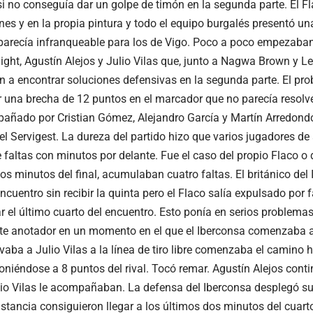
i no conseguía dar un golpe de timón en la segunda parte. El Fl
ones y en la propia pintura y todo el equipo burgalés presentó u
recía infranqueable para los de Vigo. Poco a poco empezaban
ight, Agustín Alejos y Julio Vilas que, junto a Nagwa Brown y 
a encontrar soluciones defensivas en la segunda parte. El pro
ar una brecha de 12 puntos en el marcador que no parecía resolve
añado por Cristian Gómez, Alejandro García y Martín Arredond
el Servigest. La dureza del partido hizo que varios jugadores d
 faltas con minutos por delante. Fue el caso del propio Flaco o
ios minutos del final, acumulaban cuatro faltas. El británico de
 encuentro sin recibir la quinta pero el Flaco salía expulsado por
 el último cuarto del encuentro. Esto ponía en serios problemas
nte anotador en un momento en el que el Iberconsa comenzaba a
evaba a Julio Vilas a la línea de tiro libre comenzaba el camino
oniéndose a 8 puntos del rival. Tocó remar. Agustín Alejos cont
lio Vilas le acompañaban. La defensa del Iberconsa desplegó s
stancia consiguieron llegar a los últimos dos minutos del cuart