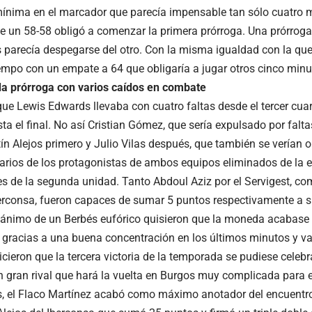
mínima en el marcador que parecía impensable tan sólo cuatro m
e un 58-58 obligó a comenzar la primera prórroga. Una prórroga
 parecía despegarse del otro. Con la misma igualdad con la que
tiempo con un empate a 64 que obligaría a jugar otros cinco minu
a prórroga con varios caídos en combate
que Lewis Edwards llevaba con cuatro faltas desde el tercer cuar
sta el final. No así Cristian Gómez, que sería expulsado por falta
n Alejos primero y Julio Vilas después, que también se verían 
varios de los protagonistas de ambos equipos eliminados de la ec
es de la segunda unidad. Tanto Abdoul Aziz por el Servigest, c
berconsa, fueron capaces de sumar 5 puntos respectivamente a su
 ánimo de un Berbés eufórico quisieron que la moneda acabase 
 gracias a una buena concentración en los últimos minutos y vari
cieron que la tercera victoria de la temporada se pudiese celebr
n gran rival que hará la vuelta en Burgos muy complicada para e
, el Flaco Martínez acabó como máximo anotador del encuentr