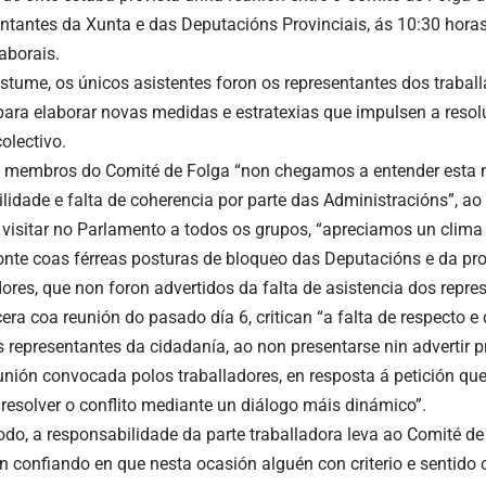
entantes da Xunta e das Deputacións Provinciais, ás 10:30 hora
aborais.
tume, os únicos asistentes foron os representantes dos traball
para elaborar novas medidas e estratexias que impulsen a resol
olectivo.
 membros do Comité de Folga “non chegamos a entender esta 
ilidade e falta de coherencia por parte das Administracións”, a
 visitar no Parlamento a todos os grupos, “apreciamos un clima 
onte coas férreas posturas de bloqueo das Deputacións e da pro
ores, que non foron advertidos da falta de asistencia dos repres
era coa reunión do pasado día 6, critican “a falta de respecto 
 representantes da cidadanía, ao non presentarse nin advertir p
unión convocada polos traballadores, en resposta á petición que
e resolver o conflito mediante un diálogo máis dinámico”.
odo, a responsabilidade da parte traballadora leva ao Comité d
n confiando en que nesta ocasión alguén con criterio e sentido 