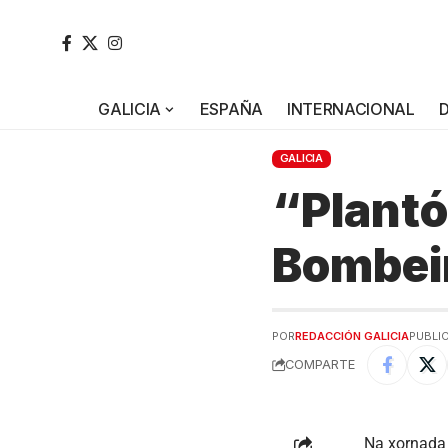
GALICIA
ESPAÑA
INTERNACIONAL
GALICIA
“Plantó
Bombei
POR
REDACCIÓN GALICIA
PUBLIC
COMPARTE
Na xornada 