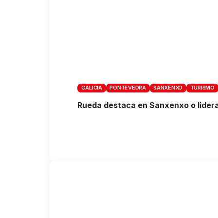
GALICIA
PONTEVEDRA
SANXENXO
TURISMO
Rueda destaca en Sanxenxo o liderado