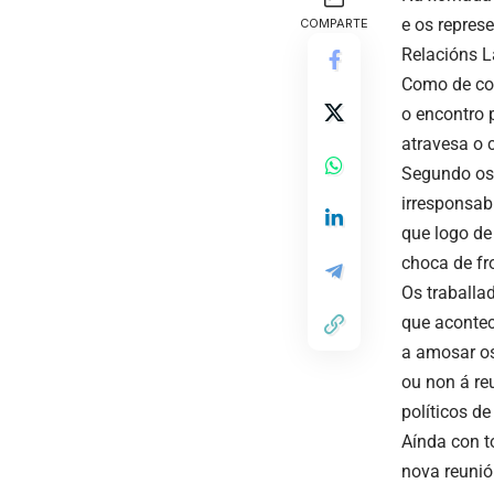
e os repres
COMPARTE
Relacións L
Como de cos
o encontro 
atravesa o c
Segundo os
irresponsab
que logo de
choca de fr
Os traballad
que acontec
a amosar os
ou non á re
políticos d
Aínda con t
nova reunió