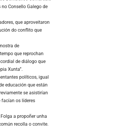
s no Consello Galego de
adores, que aproveitaron
ución do conflito que
mostra de
o tempo que reprochan
cordial de diálogo que
pia Xunta”.
entantes políticos, igual
e de educación que están
reviamente se asistirían
 facían os líderes
e Folga a propoñer unha
común recolla o convite.