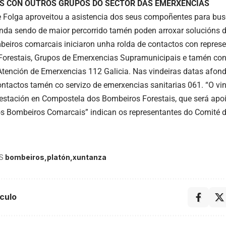
S CON OUTROS GRUPOS DO SECTOR DAS EMERXENCIAS
 Folga aproveitou a asistencia dos seus compoñentes para busc
índa sendo de maior percorrido tamén poden arroxar solucións d
mbeiros comarcais iniciaron unha rolda de contactos con represe
orestais, Grupos de Emerxencias Supramunicipais e tamén con 
 Atención de Emerxencias 112 Galicia. Nas vindeiras datas afond
ontactos tamén co servizo de emerxencias sanitarias 061. “O vind
stación en Compostela dos Bombeiros Forestais, que será apo
os Bombeiros Comarcais” indican os representantes do Comité d
S
bombeiros
platón
xuntanza
culo