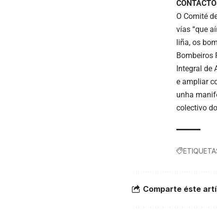
CONTACTO
O Comité de
vías “que a
liña, os bo
Bombeiros F
Integral de
e ampliar c
unha manife
colectivo d
ETIQUETA
Comparte éste artí