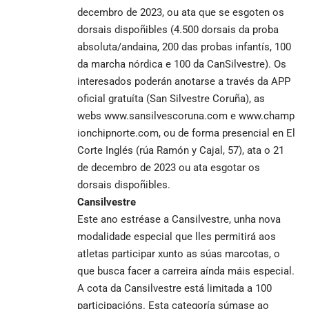
decembro de 2023, ou ata que se esgoten os
dorsais dispoñibles (4.500 dorsais da proba
absoluta/andaina, 200 das probas infantís, 100
da marcha nórdica e 100 da CanSilvestre). Os
interesados poderán anotarse a través da APP
oficial gratuíta (San Silvestre Coruña), as
webs
www.sansilvescoruna.com
e
www.champ
ionchipnorte.com
, ou de forma presencial en El
Corte Inglés (rúa Ramón y Cajal, 57), ata o 21
de decembro de 2023 ou ata esgotar os
dorsais dispoñibles.
Cansilvestre
Este ano estréase a Cansilvestre, unha nova
modalidade especial que lles permitirá aos
atletas participar xunto as súas marcotas, o
que busca facer a carreira aínda máis especial.
A cota da Cansilvestre está limitada a 100
participacións. Esta categoría súmase ao