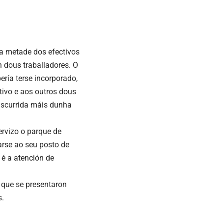
a metade dos efectivos
n dous traballadores. O
ría terse incorporado,
tivo e aos outros dous
nscurrida máis dunha
ervizo o parque de
arse ao seu posto de
 é a atención de
 que se presentaron
s.