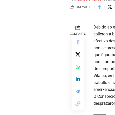
COMPARTE
Debido ao e
colleron a 
COMPARTE
efectivo de
non se pres
que figurab
hora, tampo
Un comporta
Vilalba, en
traballo e 
emerxencias
O Consorcio
desprazáron