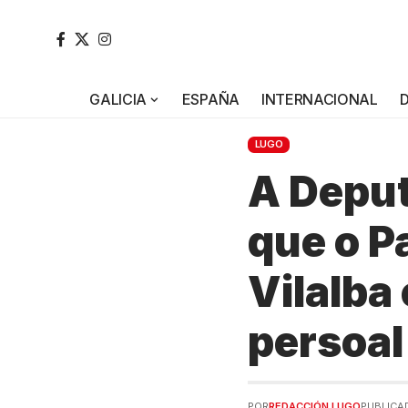
GALICIA
ESPAÑA
INTERNACIONAL
LUGO
A Deput
que o P
Vilalba
persoal
POR
REDACCIÓN LUGO
PUBLICAD