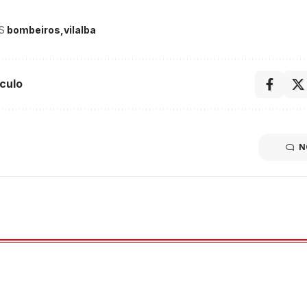
S
bombeiros
vilalba
culo
N