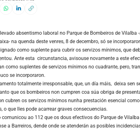
levado absentismo laboral no Parque de Bombeiros de Vilalba -
baixa- na quenda deste venres, 8 de decembro, só se incorporaro
signado como suplente para cubrir os servizos mínimos, que debe
entou. Ante esta circunstancia, avisouse novamente a este efec
an como suplentes de servizos mínimos no cuadrante, pero, tra
uco se incorporaron.
mento totalmente irresponsable, que, un día máis, deixa sen s
 tanto que os bombeiros non cumpren coa súa obriga de present
non cubren os servizos mínimos nunha prestación esencial como
, o que lles pode acarrear graves consecuencias.
 comunicou ao 112 que os dous efectivos do Parque de Vilalba
se a Barreiros, dende onde se atenderán as posibles incidencia