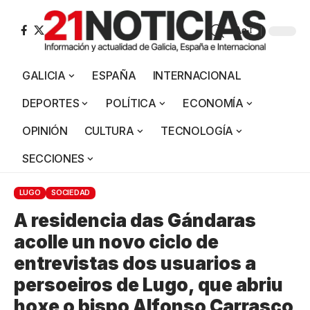
Aa
GALICIA
ESPAÑA
INTERNACIONAL
DEPORTES
POLÍTICA
ECONOMÍA
OPINIÓN
CULTURA
TECNOLOGÍA
SECCIONES
LUGO
SOCIEDAD
A residencia das Gándaras
acolle un novo ciclo de
entrevistas dos usuarios a
persoeiros de Lugo, que abriu
hoxe o bispo Alfonso Carrasco