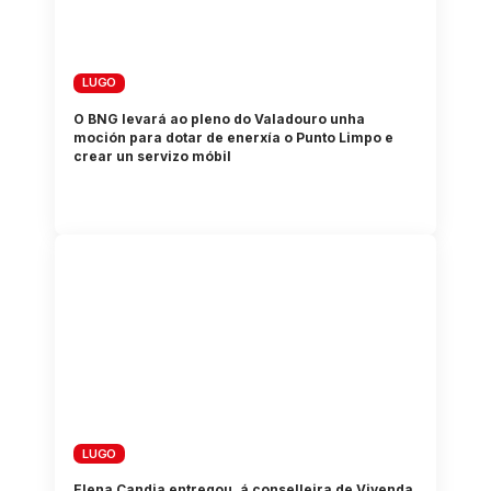
LUGO
O BNG levará ao pleno do Valadouro unha
moción para dotar de enerxía o Punto Limpo e
crear un servizo móbil
LUGO
Elena Candia entregou, á conselleira de Vivenda