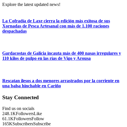
Explore the latest updated news!
La Cofradía de Laxe cierra la edición más exitosa de sus
Xornadas de Pesca Artesanal con más de 1.100 raciones
despachadas
Gardacostas de Galicia incauta más de 400 nasas irregulares y
110 kilos de pulpo en las rías de Vigo y Arousa
Rescatan ilesos a dos menores arrastrados por la corriente en
una balsa hinchable en Cariño
Stay Connected
Find us on socials
248.1K
Followers
Like
61.1K
Followers
Follow
165K
Subscribers
Subscribe