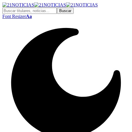
Font Resizer
Aa