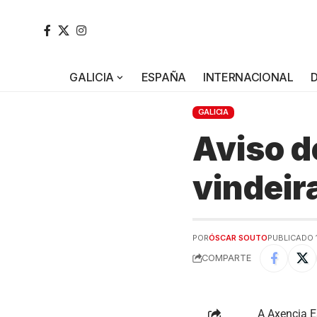
GALICIA
ESPAÑA
INTERNACIONAL
GALICIA
Aviso d
vindeir
POR
ÓSCAR SOUTO
PUBLICADO 1
COMPARTE
A Axencia E