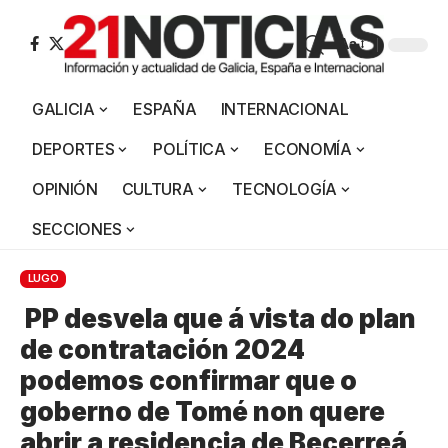
Aa
GALICIA
ESPAÑA
INTERNACIONAL
DEPORTES
POLÍTICA
ECONOMÍA
OPINIÓN
CULTURA
TECNOLOGÍA
SECCIONES
LUGO
PP desvela que á vista do plan
de contratación 2024
podemos confirmar que o
goberno de Tomé non quere
abrir a residencia de Becerreá