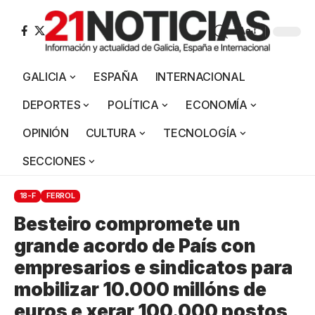
Aa
GALICIA
ESPAÑA
INTERNACIONAL
DEPORTES
POLÍTICA
ECONOMÍA
OPINIÓN
CULTURA
TECNOLOGÍA
SECCIONES
18-F
FERROL
Besteiro compromete un
grande acordo de País con
empresarios e sindicatos para
mobilizar 10.000 millóns de
euros e xerar 100.000 postos