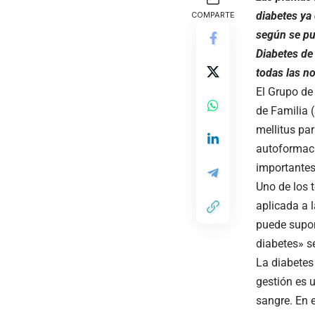
diabetes ya 
COMPARTE
según se pu
Diabetes de
todas las n
El Grupo de
de Familia 
mellitus pa
autoformaci
importantes
Uno de los 
aplicada a 
puede supon
diabetes» s
La diabetes
gestión es 
sangre. En e