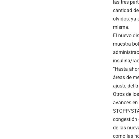
las tres par
cantidad de 
olvidos, ya
misma.
El nuevo dis
muestra bol
administraci
insulina/rac
“Hasta ahora
áreas de me
ajuste del 
Otros de lo
avances en 
STOPP/START
congestión 
de las nuev
como las no