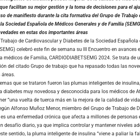
que facilitan su mejor gestión y la toma de decisiones para el aju
so de manifiesto durante la cita formativa del Grupo de Trabajo
 la Sociedad Española de Médicos Generales y de Familia (SEMG)
ovedades en estas dos importantes áreas
 Trabajo de Cardiovascular y Diabetes de la Sociedad Española
(SEMG) celebró este fin de semana su III Encuentro en avances e
ra médicos de Familia, CARDIODIABETSEMG 2024. Se trata de u
ón del citado Grupo de trabajo que ha repasado todas las nove
 áreas.
temas que se trataron fueron las plumas inteligentes de insulin
la diabetes muy novedosa y desconocida para los médicos de At
er “una vuelta de tuerca más en la mejora de la calidad de vid
egún Alfonso Muñoz Menor, miembro del Grupo de Trabajo de D
 es una enfermedad crónica que afecta a millones de personas 
un desafío diario, ya que implica controlar y mantener niveles 
ste sentido, la pluma inteligente de insulina “viene a paliar la fa