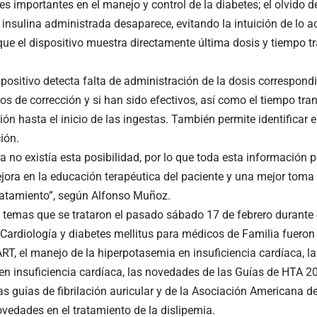
tes importantes en el manejo y control de la diabetes; el olvido d
insulina administrada desaparece, evitando la intuición de lo aco
 que el dispositivo muestra directamente última dosis y tiempo t
positivo detecta falta de administración de la dosis correspondi
os de corrección y si han sido efectivos, así como el tiempo tra
ón hasta el inicio de las ingestas. También permite identificar er
ión.
 no existía esta posibilidad, por lo que toda esta información p
jora en la educación terapéutica del paciente y una mejor toma 
tratamiento”, según Alfonso Muñoz.
s temas que se trataron el pasado sábado 17 de febrero durante e
Cardiología y diabetes mellitus para médicos de Familia fueron l
, el manejo de la hiperpotasemia en insuficiencia cardíaca, la
en insuficiencia cardíaca, las novedades de las Guías de HTA 20
as guías de fibrilación auricular y de la Asociación Americana d
vedades en el tratamiento de la dislipemia.