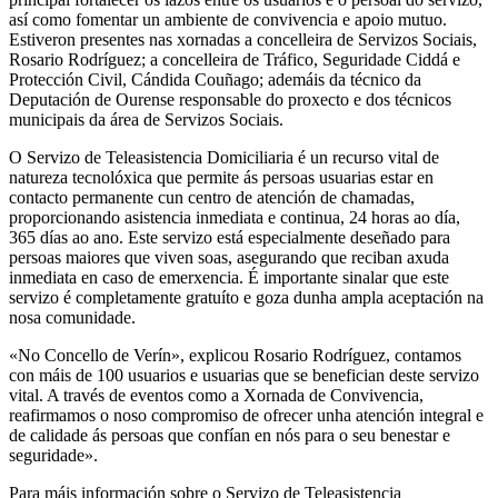
así como fomentar un ambiente de convivencia e apoio mutuo.
Estiveron presentes nas xornadas a concelleira de Servizos Sociais,
Rosario Rodríguez; a concelleira de Tráfico, Seguridade Ciddá e
Protección Civil, Cándida Couñago; ademáis da técnico da
Deputación de Ourense responsable do proxecto e dos técnicos
municipais da área de Servizos Sociais.
O Servizo de Teleasistencia Domiciliaria é un recurso vital de
natureza tecnolóxica que permite ás persoas usuarias estar en
contacto permanente cun centro de atención de chamadas,
proporcionando asistencia inmediata e continua, 24 horas ao día,
365 días ao ano. Este servizo está especialmente deseñado para
persoas maiores que viven soas, asegurando que reciban axuda
inmediata en caso de emerxencia. É importante sinalar que este
servizo é completamente gratuíto e goza dunha ampla aceptación na
nosa comunidade.
«No Concello de Verín», explicou Rosario Rodríguez, contamos
con máis de 100 usuarios e usuarias que se benefician deste servizo
vital. A través de eventos como a Xornada de Convivencia,
reafirmamos o noso compromiso de ofrecer unha atención integral e
de calidade ás persoas que confían en nós para o seu benestar e
seguridade».
Para máis información sobre o Servizo de Teleasistencia