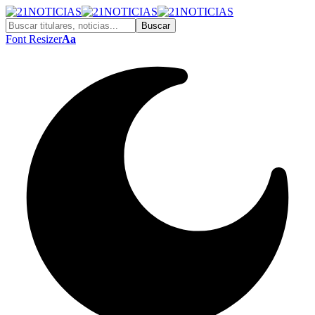
Font Resizer
Aa