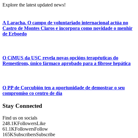
Explore the latest updated news!
A Laracha. O campo de voluntariado internacional actúa no
Castro de Montes Claros e incorpora como novidade o menhir
de Erboedo
O CiMUS da USC revela novas opcións terapéuticas do
Remestirom, único fármaco aprobado para a fibrose hepática
O PP de Corcubión ten a oportunidade de demostrar o seu
compromiso co centro de día
Stay Connected
Find us on socials
248.1K
Followers
Like
61.1K
Followers
Follow
165K
Subscribers
Subscribe