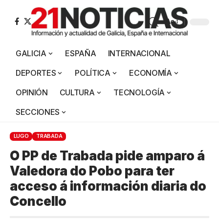
Aa
GALICIA
ESPAÑA
INTERNACIONAL
DEPORTES
POLÍTICA
ECONOMÍA
OPINIÓN
CULTURA
TECNOLOGÍA
SECCIONES
LUGO
TRABADA
O PP de Trabada pide amparo á
Valedora do Pobo para ter
acceso á información diaria do
Concello