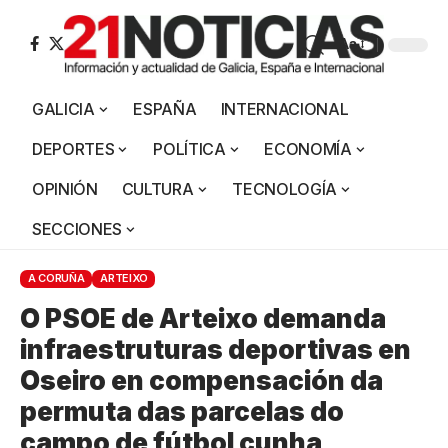
Aa
GALICIA
ESPAÑA
INTERNACIONAL
DEPORTES
POLÍTICA
ECONOMÍA
OPINIÓN
CULTURA
TECNOLOGÍA
SECCIONES
A CORUÑA
ARTEIXO
O PSOE de Arteixo demanda
infraestruturas deportivas en
Oseiro en compensación da
permuta das parcelas do
campo de fútbol cunha