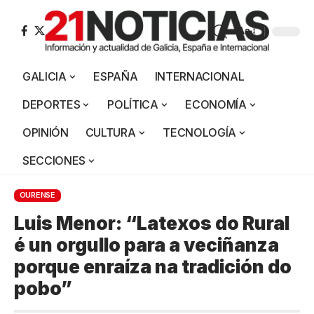
Aa
GALICIA
ESPAÑA
INTERNACIONAL
DEPORTES
POLÍTICA
ECONOMÍA
OPINIÓN
CULTURA
TECNOLOGÍA
SECCIONES
OURENSE
Luis Menor: “Latexos do Rural
é un orgullo para a veciñanza
porque enraíza na tradición do
pobo”