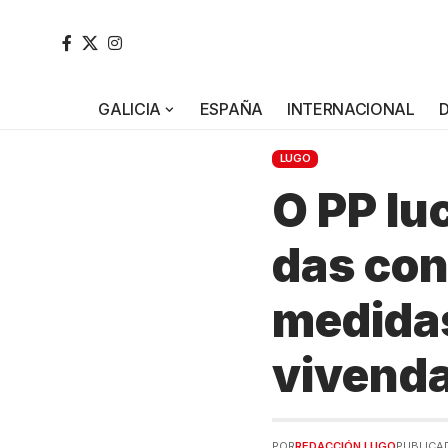
GALICIA
ESPAÑA
INTERNACIONAL
LUGO
O PP lu
das con
medidas
vivenda
POR
REDACCIÓN LUGO
PUBLICAD