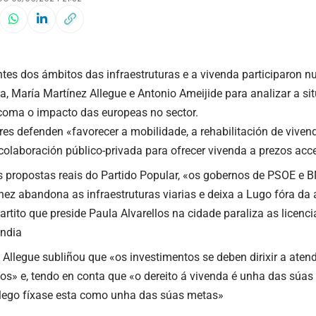
tes dos ámbitos das infraestruturas e a vivenda participaron n
a, María Martínez Allegue e Antonio Ameijide para analizar a si
 coma o impacto das europeas no sector.
res defenden «favorecer a mobilidade, a rehabilitación de viven
 colaboración público-privada para ofrecer vivenda a prezos acc
s propostas reais do Partido Popular, «os gobernos de PSOE e B
ez abandona as infraestruturas viarias e deixa a Lugo fóra da a
rtito que preside Paula Alvarellos na cidade paraliza as licenci
ndia
 Allegue subliñou que «os investimentos se deben dirixir a aten
os» e, tendo en conta que «o dereito á vivenda é unha das súas
lego fíxase esta como unha das súas metas»