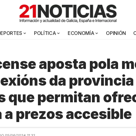
DEPORTES
POLÍTICA
ECONOMÍA
OPINIÓN
cense aposta pola m
exións da provincia
 que permitan ofre
 a prezos accesible
O 05/06/2024 21:32