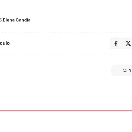
S
Elena Candia
culo
N