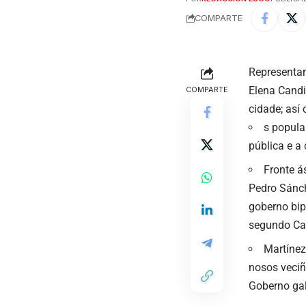
COMPARTE
Representan
Elena Candi
COMPARTE
cidade; así
s popula
pública e a
Fronte á
Pedro Sánch
goberno bipa
segundo Ca
Martínez
nosos veciñ
Goberno ga