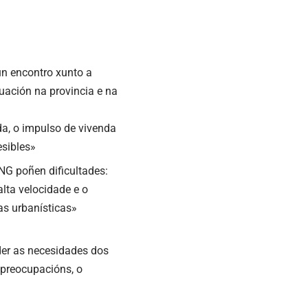
un encontro xunto a
tuación na provincia e na
da, o impulso de vivenda
esibles»
NG poñen dificultades:
lta velocidade e o
as urbanísticas»
der as necesidades dos
 preocupacións, o