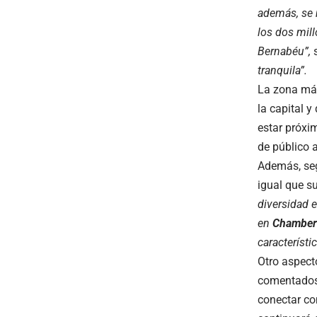
además, se 
los dos mill
Bernabéu”,
s
tranquila”.
La zona más 
la capital y
estar próxim
de público 
Además, seg
igual que s
diversidad 
en
Chamber
característ
Otro aspect
comentados 
conectar co