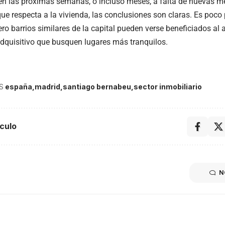
en las próximas semanas, o incluso meses, a falta de nuevas m
que respecta a la vivienda, las conclusiones son claras. Es poco
ero barrios similares de la capital pueden verse beneficiados al
adquisitivo que busquen lugares más tranquilos.
S
españa
madrid
santiago bernabeu
sector inmobiliario
culo
N