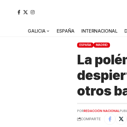
GALICIA
ESPAÑA
INTERNACIONAL
ESPAÑA
MADRID
La polé
despiert
otros b
POR
REDACCIÓN NACIONAL
PUBL
COMPARTE