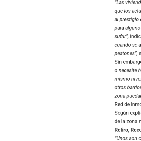
“Las vivien
que los actu
al prestigio
para algunos
sufrir”,
indic
cuando se ac
peatones”,
s
Sin embargo
o necesite 
mismo nivel 
otros barrio
zona puedan
Red de Inmo
Según expli
de la zona 
Retiro, Rec
“Unos son co