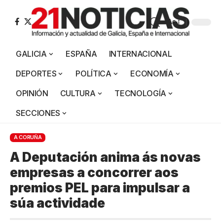
Aa
GALICIA
ESPAÑA
INTERNACIONAL
DEPORTES
POLÍTICA
ECONOMÍA
OPINIÓN
CULTURA
TECNOLOGÍA
SECCIONES
A CORUÑA
A Deputación anima ás novas
empresas a concorrer aos
premios PEL para impulsar a
súa actividade