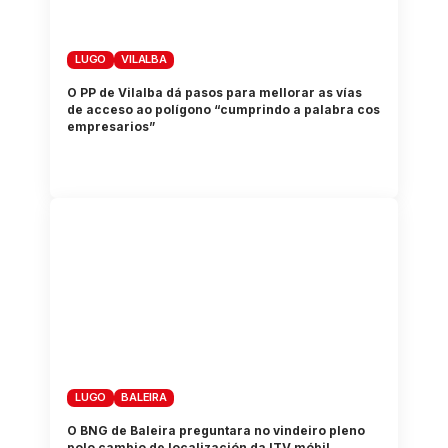
LUGO
VILALBA
O PP de Vilalba dá pasos para mellorar as vías
de acceso ao polígono “cumprindo a palabra cos
empresarios”
LUGO
BALEIRA
O BNG de Baleira preguntara no vindeiro pleno
polo cambio de localización da ITV móbil