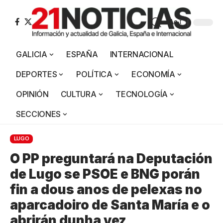
Aa
GALICIA
ESPAÑA
INTERNACIONAL
DEPORTES
POLÍTICA
ECONOMÍA
OPINIÓN
CULTURA
TECNOLOGÍA
SECCIONES
LUGO
O PP preguntará na Deputación
de Lugo se PSOE e BNG porán
fin a dous anos de pelexas no
aparcadoiro de Santa María e o
abrirán dunha vez