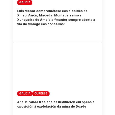
GALICIA
Luis Menor comprométese cos alcaldes de
Xinzo, Avión, Maceda, Montederramo e
Xunqueira de Ambía a “manter sempre aberta a
vía do diálogo cos concellos”
GALICIA
OURENSE
Ana Miranda traslada ás institución europeas a
oposición á explotación da mina de Doade