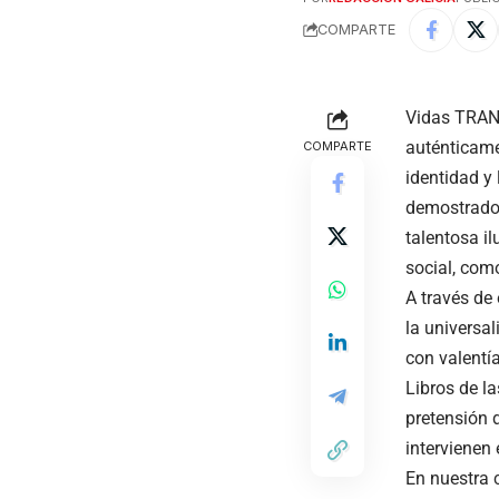
COMPARTE
Vidas TRANS
auténticame
COMPARTE
identidad y 
demostrado 
talentosa i
social, como
A través de 
la universa
con valentía
Libros de l
pretensión 
intervienen
En nuestra 