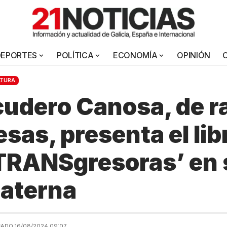
DEPORTES
POLÍTICA
ECONOMÍA
OPINIÓN
ATURA
udero Canosa, de r
sas, presenta el lib
TRANSgresoras’ en 
materna
CADO 16/08/2024 09:07