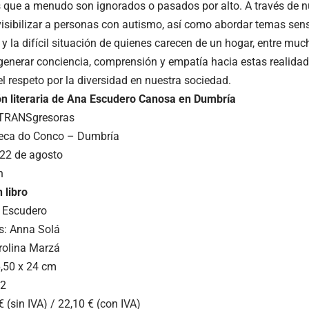
s que a menudo son ignorados o pasados por alto. A través de nu
sibilizar a personas con autismo, así como abordar temas sen
 y la difícil situación de quienes carecen de un hogar, entre muc
 generar conciencia, comprensión y empatía hacia estas realida
el respeto por la diversidad en nuestra sociedad.
n literaria de Ana Escudero Canosa en Dumbría
 TRANSgresoras
teca do Conco – Dumbría
22 de agosto
h
 libro
 Escudero
es: Anna Solá
rolina Marzá
,50 x 24 cm
12
 (sin IVA) / 22,10 € (con IVA)