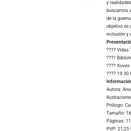
y realidade
buscamos vi
de la guerra
objetivo es
inclusión y 
Presentació
???? Vidas
???? Biblio
???? Xoves 
???? 19:30 
Información
Autora: Ana
Ilustracion
Prólogo: Ca
Tamaño: 16
Páginas: 1
PVP: 21,25 €