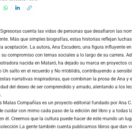
gresoras cuenta las vidas de personas que desafiaron las norm
nte. Más que simples biografías, estas historias reflejan luchas
la aceptación. La autora, Ana Escudero, una figura influyente en e
su compromiso con temas sociales a lo largo de su carrera. Ad
lustradora nacida en Mataró, ha dejado su marca en proyectos c
 Un salto en el recuerdo y No m’oblidis, contribuyendo a sensibil
estas narrativas inspiradoras, que combinan la prosa de Ana y el
lidad del deseo de ser comprendido y amado, alentando a los lect
.
as Malas Compañías es un proyecto editorial fundado por Ana C.
de cuidar con mimo cada paso de la edición del libro y a todas 
 en él. Creemos que la cultura puede hacer de este mundo un lug
colección La gente también cuenta publicamos libros que dan vo