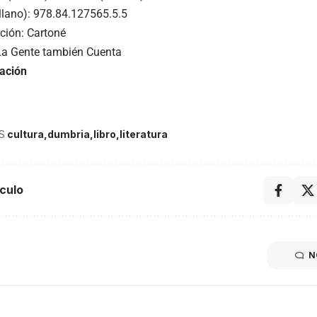
llano): 978.84.127565.5.5
ción: Cartoné
La Gente también Cuenta
ación
S
cultura
dumbria
libro
literatura
culo
N