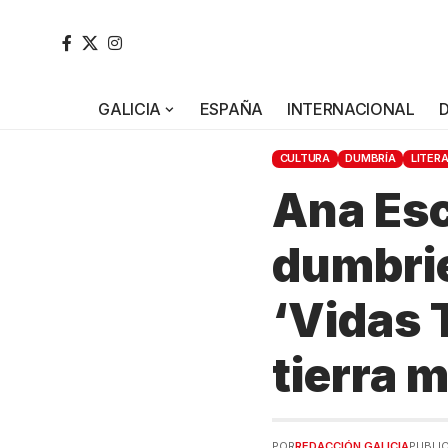
GALICIA
ESPAÑA
INTERNACIONAL
CULTURA
DUMBRÍA
LITER
Ana Esc
dumbrie
‘Vidas 
tierra 
POR
REDACCIÓN GALICIA
PUBLI