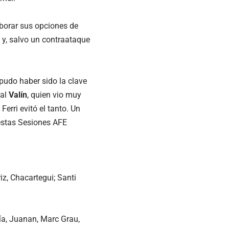
borar sus opciones de
y, salvo un contraataque
pudo haber sido la clave
ral
Valín
, quien vio muy
erri evitó el tanto. Un
 estas Sesiones AFE
z, Chacartegui; Santi
ía, Juanan, Marc Grau,