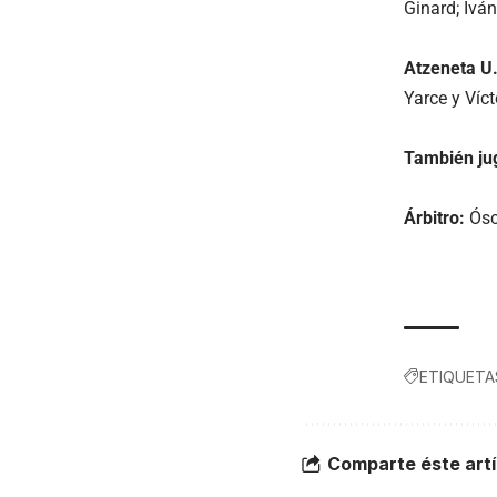
Ginard; Iván
Atzeneta U.
Yarce y Víct
También ju
Árbitro:
Ósca
ETIQUETA
Comparte éste artí