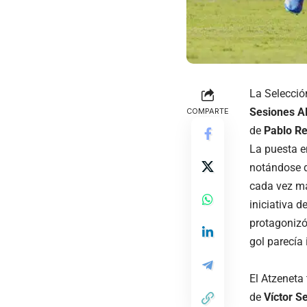
La Selecció
Sesiones A
COMPARTE
de
Pablo R
La puesta e
notándose q
cada vez má
iniciativa 
protagoniz
gol parecía 
El Atzeneta
de
Víctor S