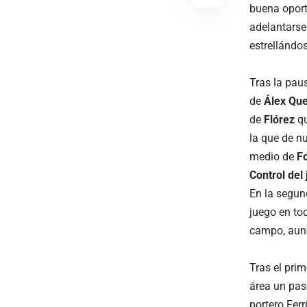
buena oport
adelantarse
estrellándos
Tras la pau
de
Álex Qu
de
Flórez
qu
la que de n
medio de
F
Control del
En la segun
juego en to
campo, aun
Tras el pri
área un pa
portero Ferr