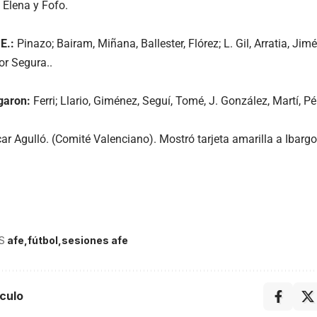
 Elena y Fofo.
E.:
Pinazo; Bairam, Miñana, Ballester, Flórez; L. Gil, Arratia, Jim
or Segura..
garon:
Ferri; Llario, Giménez, Seguí, Tomé, J. González, Martí, Pé
r Agulló. (Comité Valenciano). Mostró tarjeta amarilla a Ibargo
S
afe
fútbol
sesiones afe
culo