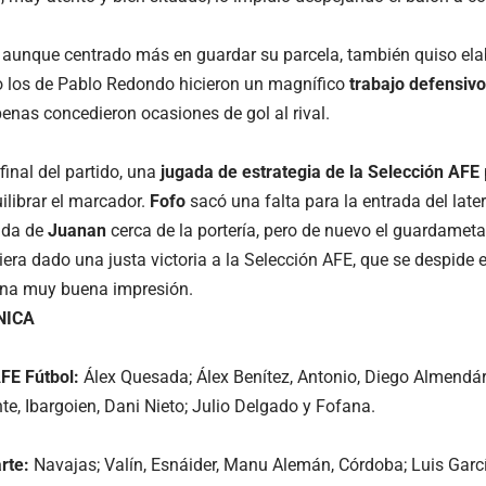
, aunque centrado más en guardar su parcela, también quiso ela
o los de Pablo Redondo hicieron un magnífico
trabajo defensivo
penas concedieron ocasiones de gol al rival.
final del partido, una
jugada de estrategia de la Selección AFE
ilibrar el marcador.
Fofo
sacó una falta para la entrada del late
gada de
Juanan
cerca de la portería, pero de nuevo el guardameta F
iera dado una justa victoria a la Selección AFE, que se despide
na muy buena impresión.
NICA
FE Fútbol:
Álex Quesada; Álex Benítez, Antonio, Diego Almendári
te, Ibargoien, Dani Nieto; Julio Delgado y Fofana.
rte:
Navajas; Valín, Esnáider, Manu Alemán, Córdoba; Luis Garc