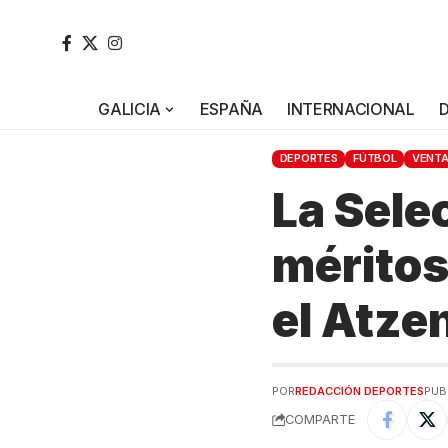
GALICIA
ESPAÑA
INTERNACIONAL
DEPORTES
FÚTBOL
VENTA
La Sele
méritos 
el Atze
POR
REDACCIÓN DEPORTES
PUB
COMPARTE