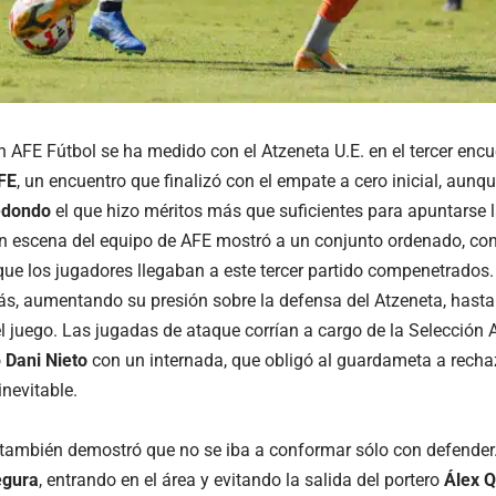
n AFE Fútbol se ha medido con el Atzeneta U.E. en el tercer encu
FE
, un encuentro que finalizó con el empate a cero inicial, aunq
edondo
el que hizo méritos más que suficientes para apuntarse la
n escena del equipo de AFE mostró a un conjunto ordenado, co
ue los jugadores llegaban a este tercer partido compenetrados.
s, aumentando su presión sobre la defensa del Atzeneta, hasta 
del juego. Las jugadas de ataque corrían a cargo de la Selección
ó
Dani Nieto
con un internada, que obligó al guardameta a rechaz
inevitable.
 también demostró que no se iba a conformar sólo con defender
egura
, entrando en el área y evitando la salida del portero
Álex 