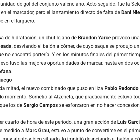
unidad de gol del conjunto valenciano. Acto seguido, fue la Se
 en el marcador, pero el lanzamiento directo de falta de
Dani Nie
e en el larguero.
sa de hidratación, un chut lejano de
Brandon Yarce
provocó una 
esada
, desviando el balón a córner, de cuyo saque se produjo 
e no encontró portería. Y en los minutos finales del primer tiem
uevo tuvo las mejores oportunidades de marcar, hasta en dos oc
ofana
.
 juego
da mitad, el nuevo combinado que puso en liza
Pablo Redondo
do momento. Sometió al Atzeneta, que prácticamente estuvo tod
que los de
Sergio Campos
se esforzaron en no hacer concesion
mer cuarto de hora de este período, una gran acción de
Luis Garc
se medido a
Marc Grau
, estuvo a punto de convertirse en el prim
i, muy atento y bien situado, lo impidió despejando el balón a có