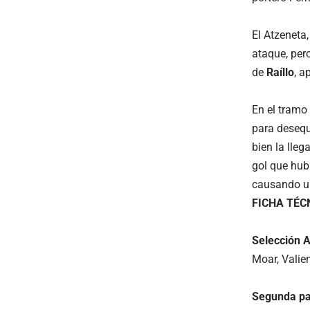
El Atzeneta
ataque, per
de
Raíllo
, a
En el tramo 
para desequ
bien la lle
gol que hub
causando u
FICHA TÉC
Selección A
Moar, Valien
Segunda pa