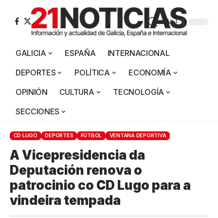
Aa
GALICIA
ESPAÑA
INTERNACIONAL
DEPORTES
POLÍTICA
ECONOMÍA
OPINIÓN
CULTURA
TECNOLOGÍA
SECCIONES
CD LUGO
DEPORTES
FÚTBOL
VENTANA DEPORTIVA
A Vicepresidencia da
Deputación renova o
patrocinio co CD Lugo para a
vindeira tempada