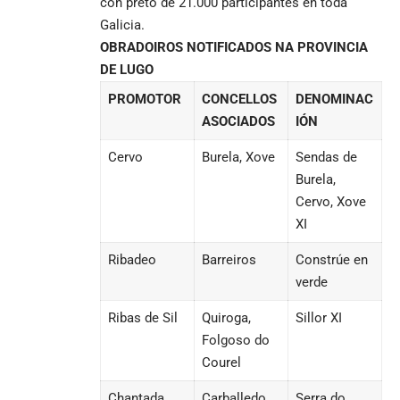
con preto de 21.000 participantes en toda
Galicia.
OBRADOIROS NOTIFICADOS NA PROVINCIA
DE LUGO
PROMOTOR
CONCELLOS
DENOMINAC
ASOCIADOS
IÓN
Cervo
Burela, Xove
Sendas de
Burela,
Cervo, Xove
XI
Ribadeo
Barreiros
Constrúe en
verde
Ribas de Sil
Quiroga,
Sillor XI
Folgoso do
Courel
Chantada
Carballedo,
Serra do