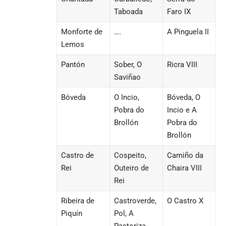
Taboada
Faro IX
Monforte de
….
A Pinguela II
Lemos
Pantón
Sober, O
Ricra VIII
Saviñao
Bóveda
O Incio,
Bóveda, O
Pobra do
Incio e A
Brollón
Pobra do
Brollón
Castro de
Cospeito,
Camiño da
Rei
Outeiro de
Chaira VIII
Rei
Ribeira de
Castroverde,
O Castro X
Piquín
Pol, A
Pastoriza,