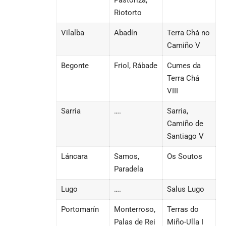
Riotorto
Vilalba
Abadín
Terra Chá no
Camiño V
Begonte
Friol, Rábade
Cumes da
Terra Chá
VIII
Sarria
….
Sarria,
Camiño de
Santiago V
Láncara
Samos,
Os Soutos
Paradela
Lugo
….
Salus Lugo
Portomarín
Monterroso,
Terras do
Palas de Rei
Miño-Ulla I