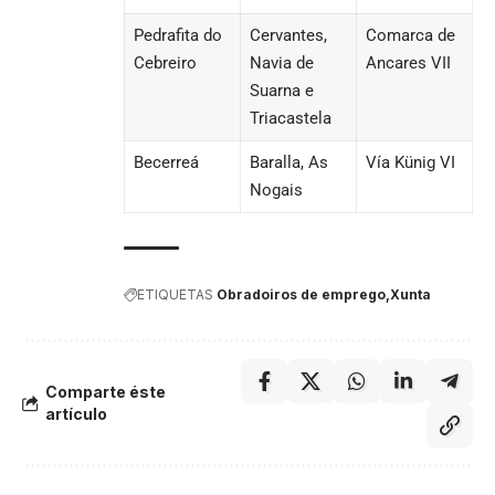
Pedrafita do
Cervantes,
Comarca de
Cebreiro
Navia de
Ancares VII
Suarna e
Triacastela
Becerreá
Baralla, As
Vía Künig VI
Nogais
ETIQUETAS
Obradoiros de emprego
Xunta
Comparte éste
artículo