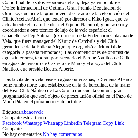
Como final de las dos versiones del sur, llega ya en octubre el
Trofeo Internacional de Optimist Gran Premio Deputación de
Ourense, que tiene la gran novedad este año de la celebración del
Clinic Aceites Abril, que tendrá por director a Kiko Igual, que es
actualmente el Team Leader del Equipo Nacional, y por asesor y
coordinador a otro técnico de lujo de la vela española: el
sabadellense Pep Subirats (ex director de la Federación Catalana de
Vela, que fuera manager del Nàutic de Cambrils y del Club
gerundense de la Ballena Alegre, que organizó el Mundial de la
categoría la pasada temporada). Las competiciones de optimist de
aguas interiores, tendrán por escenario el Parque Náutico de Galicia
en aguas del encoro de Castrelo de Miño y el apoyo del Club
Náutico, que preside Beatriz Alberte.
Tras la cita de la vela base en aguas ourensanas, la Semana Abanca
pone rumbo norte para establecerse en la ría herculina, de la mano
del Real Club Náutico de La Coruña que cuenta con una gran
programación que será objeto de presentación oficial en el Pazo de
María Pita en el próximo mes de octubre.
Etiquetas
Abanca
vela
Comparte éste artículo
Facebook
Whatsapp
Whatsapp
LinkedIn
Telegram
Copy Link
Comparte
No hay comentarios
No hay comentarios