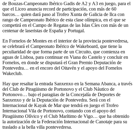
de Bouzas-Campeonato Ibérico Gadis de A2 y A3 en juego, para el
que el Liceo anuncia record de participación, con más de 60
barcos… quien dará paso al Trofeo Xunta de Galicia de Ilca con
rango de Campeonato Ibérico de esta clase olímpica, en el que se
competirá en el Campo de Regatas de las Islas Cíes con más de un
centenar de laseristas de España y Portugal.
En Fornelos de Montes en el interior de la provincia pontevedresa,
se celebrará el Campeonato Ibérico de Wakeboard, que tiene la
peculiaridad de que forma parte de un Circuito, que comienza en
aguas de Lisboa, para continuar en Viana do Castelo y concluir en
Fornelos, en donde se disputará el Gran Premio Deputación de
Pontevedra… en el encoro del Oitavén y el apoyo del Fornelos
Wakeclub.
Hay que resaltar la entrada Sanxenxo en la Semana Abanca, a través
del Club de Piragüismo de Portonovo y el Club Náutico de
Portonovo… bajo el paragüas de la Concejalía de Deportes de
Sanxenxo y de la Deputación de Pontevedra. Será con el
Internacional de Kayak de Mar que tendrá en juego el Trofeo
Internacional Vila de Portonovo, contando con el apoyo del
Piragüismo Olívico y el Club Marítimo de Vigo… que ha obtenido
la autorización de la Federación Internacional de Canotaje para su
traslado a la bella villa pontevedresa.