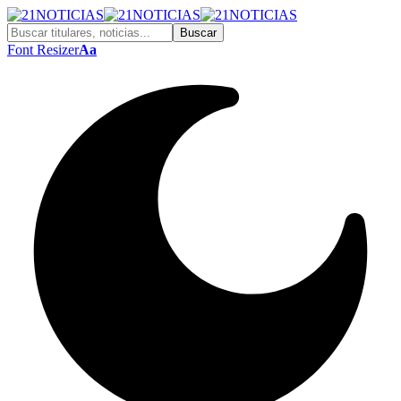
Font Resizer
Aa