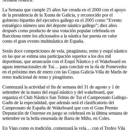
La Semana que cumple 25 años fue creada en el 2000 con el apoyo
de la presidencia de la Xunta de Galicia, y reconocido por el
gobierno bipartito del ejecutivo gallego en el 2005 como “Evento
estratégico número uno del deporte náutico gallego”; diez años
después como producto de una votación popular celebrada en
Barcelona entre los aficionados a la náutica fue puesta en valor
como el gran evento multináutica de España.
Serán doce competiciones de vela, piragüismo, remo y esquí náutico
en las que se estima una participación superior a los dos mil
deportistas, que arrancarán con el Esquí Náutico y el Wakeboard en
aguas internacionales de Tui… para concluir en la ría de Pontevedra
en el próximo mes de enero con las Copas Galicia-Villa de Marín de
remo tradicional de remo y piragüismo.
Comenzará la actividad el fin de semana del 31 de agosto y 1 de
setiembre de la mano del esquí náutico y del wakeboard, que
organiza el Club Náutico San Telmo de Tui el Campeonato Gallego-
Gadis de la especialidad, que además será el clasificatorio del
Campeonato de España de Wakeboard que con el Gran Premio
Deputación de Ourense en juego se celebrará en la última semana de
setiembre en la bella ensenada de Barra de Miño, en Coles.
En Vigo como es tradición, comenzará la vela… con el Trofeo Vila