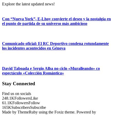
Explore the latest updated news!
Con “Nueva York”, E-Lhoy convierte el deseo y la nostalgia en
el punto de partida de su universo más ambicioso
Comunicado oficial: El RC Deportivo condena rotundamente
los incidentes acontecidos en Génova
David Taboada e Sergio Alba no ciclo «Muralleando» co
espectáculo «Colección Romántica»
Stay Connected
Find us on socials
248.1K
Followers
Like
61.1K
Followers
Follow
165K
Subscribers
Subscribe
Made by ThemeRuby using the Foxiz theme. Powered by