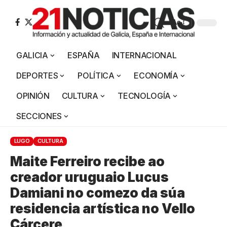
Aa
GALICIA
ESPAÑA
INTERNACIONAL
DEPORTES
POLÍTICA
ECONOMÍA
OPINIÓN
CULTURA
TECNOLOGÍA
SECCIONES
LUGO
CULTURA
Maite Ferreiro recibe ao
creador uruguaio Lucus
Damiani no comezo da súa
residencia artística no Vello
Cárcere