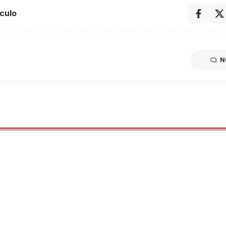
culo
N