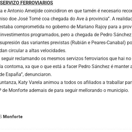
SERVIZO FERROVIARIOS
a e Antonio Ameijide coincidiron en que tamén é necesario recor
so doe José Tomé coa chegada do Ave á provincia”. A realidad
estaba comprometida no goberno de Mariano Rajoy para a provi
 investimentos programados, pero a chegada de Pedro Sánchez
supresión das variantes previstas (Rubián e Peares-Canabal) po
dan circular a altas velocidades.
seguir reclamando os mesmos servizos ferroviarios que hai no r
da contorna, xa que o que está a facer Pedro Sánchez é manter
 de España”, denunciaron.
untanza, Katy Varela animou a todos os afiliados a traballar p
P de Monforte ademais de para seguir mellorando o municipio.
S
Monforte