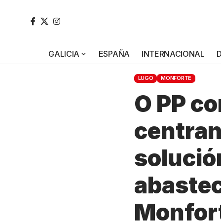
GALICIA
ESPAÑA
INTERNACIONAL
LUGO
MONFORTE
O PP co
centran
solució
abaste
Monfor