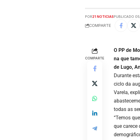
POR
21 NOTICIAS
PUBLICADO 05/
COMPARTE
O PP de Mon
na que tamé
COMPARTE
de Lugo, An
Durante esta
ciclo da au
Varela, exp
abastecemen
todas as se
“Temos que 
que carece 
demográfico