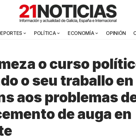
DEPORTES
POLÍTICA
ECONOMÍA
OPINIÓN
meza o curso políti
do o seu traballo en
ns aos problemas d
cemento de auga en
te