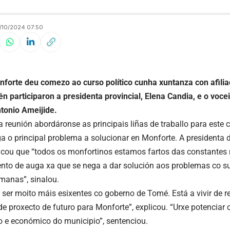
10/2024 07:50
forte deu comezo ao curso político cunha xuntanza con afilia
n participaron a presidenta provincial, Elena Candia, e o voc
tonio Ameijide.
 reunión abordáronse as principais liñas de traballo para este c
ga o principal problema a solucionar en Monforte. A presidenta 
licou que “todos os monfortinos estamos fartos das constantes
to de auga xa que se nega a dar solución aos problemas co s
manas”, sinalou.
ser moito máis esixentes co goberno de Tomé. Está a vivir de r
de proxecto de futuro para Monforte”, explicou. “Urxe potencia
 e económico do municipio”, sentenciou.